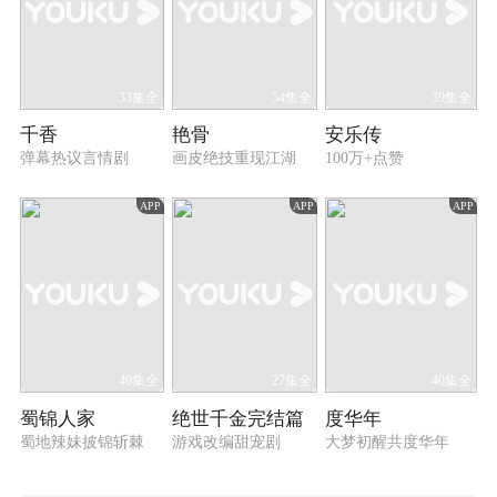
33集全
54集全
39集全
千香
艳骨
安乐传
弹幕热议言情剧
画皮绝技重现江湖
100万+点赞
APP
APP
APP
40集全
27集全
40集全
蜀锦人家
绝世千金完结篇
度华年
蜀地辣妹披锦斩棘
游戏改编甜宠剧
大梦初醒共度华年