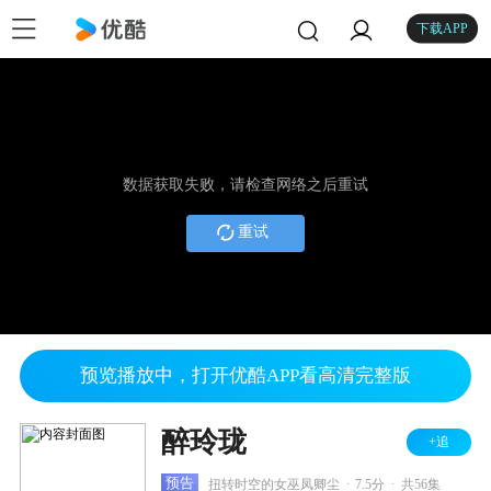
下载APP
数据获取失败，请检查网络之后重试
重试
预览播放中，打开优酷APP看高清完整版
醉玲珑
+追
.
.
预告
扭转时空的女巫凤卿尘
7.5分
共56集