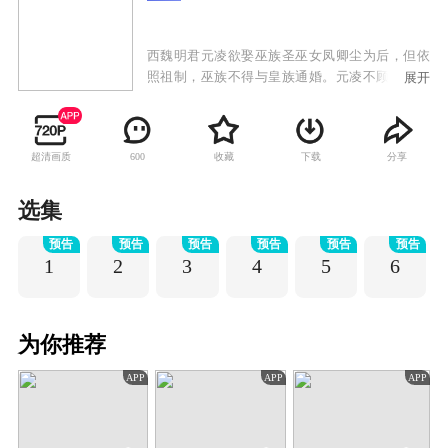
西魏明君元凌欲娶巫族圣巫女凤卿尘为后，但依
照祖制，巫族不得与皇族通婚。元凌不顾天下人
展开
的反对，执意娶凤卿尘为后，引发震荡。凤卿尘
被巫族驱逐，七皇子元湛发动兵变。眼见元凌因
为自己而被逼至生死边缘，凤卿尘发动巫族禁术
超清画质
收藏
下载
分享
600
九转玲珑阵，打破现实重构了一个新的世界。来
到重构世界后，凤卿尘却发现周遭的一切已经物
是人非，巫族背负了谋逆血案，元凌身世也迷雾
选集
重重，面对凤卿尘，元凌已宛若陌路。命运让他
预告
预告
预告
预告
预告
预告
们再度相遇，凤卿尘却不得不隐藏自己对元凌的
1
2
3
4
5
6
深情，暗中守护并辅助元凌。相守相知却不敢相
恋，情路坎坷而又漫长，当时空扭转，前尘不
再，相逢的人可否再携手？
为你推荐
APP
APP
APP