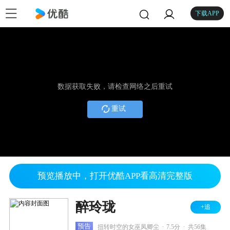
下载APP
数据获取失败，请检查网络之后重试
重试
预览播放中，打开优酷APP看高清完整版
醉玲珑
+追
.
.
预告
扭转时空的女巫凤卿尘
7.5分
共56集