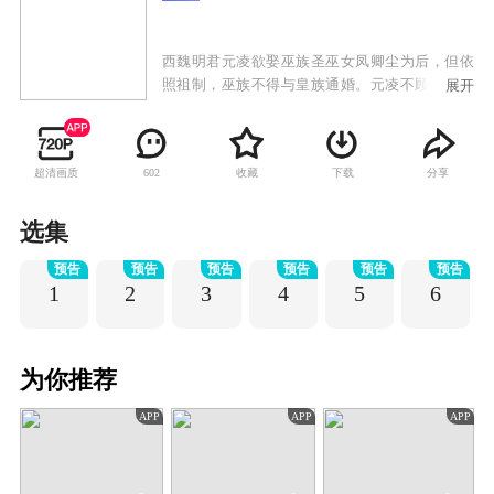
西魏明君元凌欲娶巫族圣巫女凤卿尘为后，但依
照祖制，巫族不得与皇族通婚。元凌不顾天下人
展开
的反对，执意娶凤卿尘为后，引发震荡。凤卿尘
被巫族驱逐，七皇子元湛发动兵变。眼见元凌因
为自己而被逼至生死边缘，凤卿尘发动巫族禁术
超清画质
收藏
下载
分享
602
九转玲珑阵，打破现实重构了一个新的世界。来
到重构世界后，凤卿尘却发现周遭的一切已经物
是人非，巫族背负了谋逆血案，元凌身世也迷雾
选集
重重，面对凤卿尘，元凌已宛若陌路。命运让他
预告
预告
预告
预告
预告
预告
们再度相遇，凤卿尘却不得不隐藏自己对元凌的
1
2
3
4
5
6
深情，暗中守护并辅助元凌。相守相知却不敢相
恋，情路坎坷而又漫长，当时空扭转，前尘不
再，相逢的人可否再携手？
为你推荐
APP
APP
APP