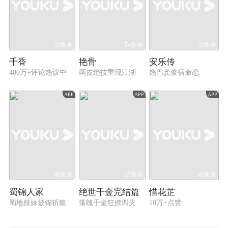
33集全
54集全
39集全
千香
艳骨
安乐传
400万+评论热议中
画皮绝技重现江湖
热巴龚俊宿命恋
APP
APP
APP
40集全
27集全
40集全
蜀锦人家
绝世千金完结篇
惜花芷
蜀地辣妹披锦斩棘
落魄千金狂撩四夫
10万+点赞