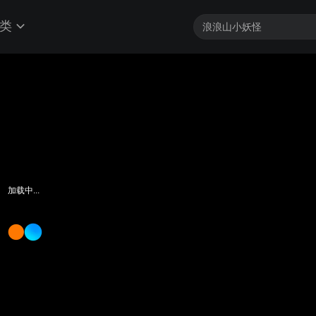
类
加载中...