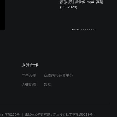
蔡教授讲课录像.mp4_高清
(3962028)
csccp_标清(2031221)
日本(皇家)健康院干细胞疗
服务合作
法定制-SHC瑞氏国际_标清
(5153948)
广告合作
优酷内容开放平台
入驻优酷
娱盘
日本阿明诺第23届国际替代
医学会议2015_超清
）字第266号
出版物经营许可证：新出发京批字第直150118号