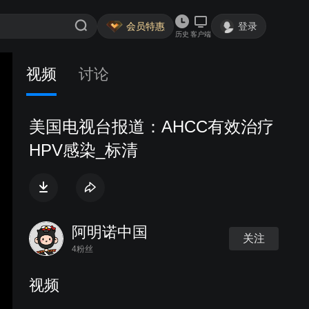
会员特惠
登录
历史
客户端
视频
讨论
美国电视台报道：AHCC有效治疗
HPV感染_标清
阿明诺中国
关注
4粉丝
视频