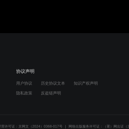
协议声明
用户协议
历史协议文本
知识产权声明
隐私政策
反盗链声明
营许可证：京网文（2024）0368-017号
网络出版服务许可证：（署）网出证（京