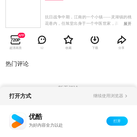
抗日战争中期，江南的一个小镇——灵湖镇的桃
花巷内，任旭堂出身于一个中医世家，虽然年纪
展开
轻，但从小在他父亲的熏陶下，颇懂医理。他为
人聪明能干，办事精明，但又心地善良，生就一
付乐天派的性格，好开玩笑，爱说俏皮话，所以
超清画质
收藏
下载
分享
12
引起非议。任旭堂为同一条巷的丁家小姐打抱不
平，也为了归还给父亲办丧事而欠下的高利贷债
务，到丁家去当了一个挂名的“入赘女婿”。任旭
热门评论
堂为治疗当地流传的一种从日本军营里传出来的
瘟疫，发明了“三才九天汤”这一药方，和日本军
部的特务、镇上保安团团长的斗争，终于用他的
人品、才干，得到了人们的认可。
暂无评论
打开方式
继续使用浏览器
Copyright©
2026
优酷 youku.com
版权所有
优酷
京ICP备06050721号-1
打开
为好内容全力以赴