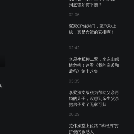
到底该如何平衡？ ​​​​
02:06
冤家CP住对门，互怼秒上
线，真是命运的安排啊！
02:42
李易生私聊二翠，李东山感
情危机！速看《我的亲爹和
后爸》第十八集
03:35
典
李梁预支版税为帮助父亲再
婚的儿子，没想到亲生父亲
把房子卖了无家可归
00:29
范伟澡堂上位路 "草根男"打
拼傻的很感人