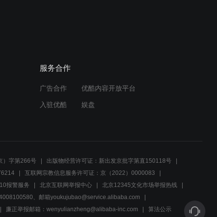
02:03
《兄弟兄弟》概念版宣传片
预告
服务合作
00:30
广告合作
优酷内容开放平台
刘涛新剧即将开播，和杨烁
搭档演绎甜虐婚姻
入驻优酷
娱盘
02:01
解密婚姻痛点 杨烁努力找寻
生活与工作的平衡
）字第266号
出版物经营许可证：新出发京批字第直150118号
6214
互联网宗教信息服务许可证：京（2022）0000083
01:47
10报警服务
北京互联网举报中心
北京12345文化市场举报热线
00580、邮箱youkujubao@service.alibaba.com
向前兑现承诺送妻子豪宅，
寻找有苦难言夫妻貌合神
廉正举报邮箱：wenyulianzheng@alibaba-inc.com
算法公示