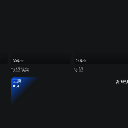
30集全
24集全
欲望续集
守望
豆瓣
高清经
8.1分