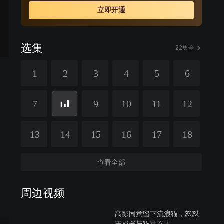
人总是争峰相对，但在接下来的相处中，王成器发现高影
立即开通
并不如自己想像中的那么讨厌，甚至开始心生好感，两人
一步步发展到了情难自已的地步。
选集
22集全
1
2
3
4
5
6
7
9
10
11
12
13
14
15
16
17
18
查看全部
周边视频
高影同意留下流浪猫，怒怼