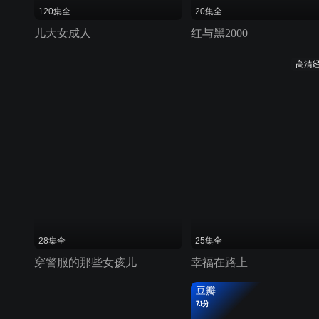
120集全
20集全
儿大女成人
红与黑2000
高清
28集全
25集全
穿警服的那些女孩儿
幸福在路上
豆瓣
7.1分