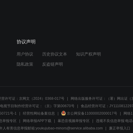
协议声明
用户协议
历史协议文本
知识产权声明
隐私政策
反盗链声明
营许可证：京网文（2024）0368-017号
网络出版服务许可证：（署）网出证（京
电视节目制作经营许可证：（京）字第00670号
食品经营许可证：JY1110812297
50721号-1
经营性网站备案信息
京公网安备11000002000017号
网络1
息举报专区
网络举报APP下载
暴恐音视频举报专区
违规不良信息举报:电话40081
人有害信息举报邮箱:youkujubao-minors@service.alibaba.com
廉正举报入口