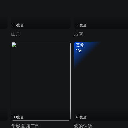
16集全
30集全
面具
后来
豆瓣
7.0分
30集全
40集全
华容道 第二部
爱的保镖