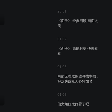
23:51
《面子》 经典回顾,画面太
美
01:02
《面子》 高能时刻,快来看
看
01:05
向前无理取闹遭寻找掌掴，
好汉失踪众人心急如焚
01:05
仙女姐姐太好看了吧