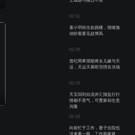
王成器与猫过不去
02:51
童小羽轻生欲跳楼，情绪激
动吵着要见赵博风
02:20
曾纪周希望能将女儿嫁与天
运，天运天慕听完愣在当场
02:15
天宝回到自流井汇报盐行行
情都不景气，可曹家却生意
兴隆
02:33
向前忙于工作，妻子住院也
没来看一眼，工作和家庭，