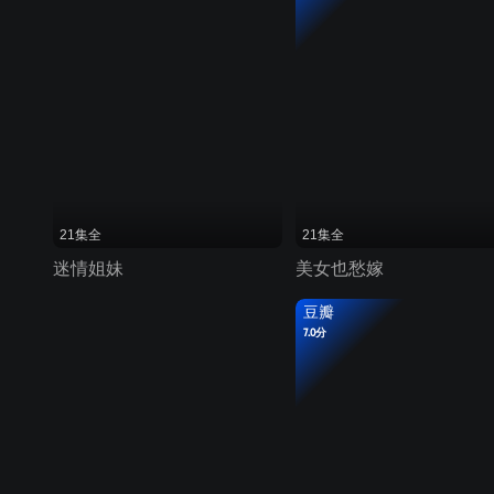
21集全
21集全
迷情姐妹
美女也愁嫁
豆瓣
7.0分