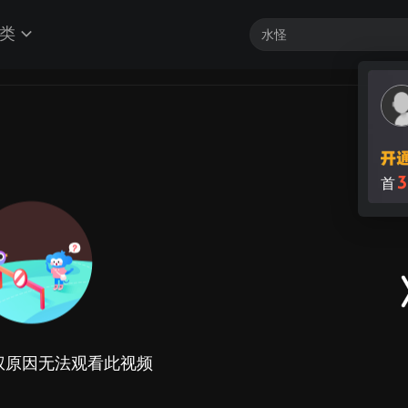
类
3
首
权原因无法观看此视频