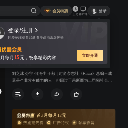
会员特惠
登录
历史
客户端
登录/注册
视频
讨论
同步多端观看记录 尊享高清观影体验
面子
简介
立即开通
15
月每月
元，畅享精彩内容
职场
情感
刘之冰 孙宁 何涌生 于毅 | 时尚杂志社《Face》总编王成
器是个非常有能力的人，但因过于果断而为上司郭社长所
排斥，因而郭社长提出《Face》的所有岗位将实行竞争上
岗。由王成器一手提携起来的赵博风蠢蠢欲动，向王成器
坦白了想竞争总编的心思，却因人陷害而离开了
《Face》，郭社长派来由法国留学回来的高影到《Face》
协助王成器完成竞争上岗的工作，王成器明白高影是来分
首3月每月12元
散他手中的权力的，因此对高影心存芥蒂。竞争伊始，两