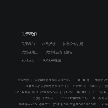
关于我们
关于我们
在线反馈
帧享设备说明
优酷视频云
优酷社会责任报告
Youku.tv
HONOR视频
营业执照
信息网络传播视听节目许可证：0108283号
网络文化经
互联网药品信息服务资格证书（京）-经营性-2015-0029
广播
©2006-现在 Youku.com 版权所有
京ICP证060288号
京ICP备060
扫黄打非举报入口
中国互联网举报中心
网上有害信
网络内容从业者违规举报：youkujubao-zx@alibaba-inc.com
未成年