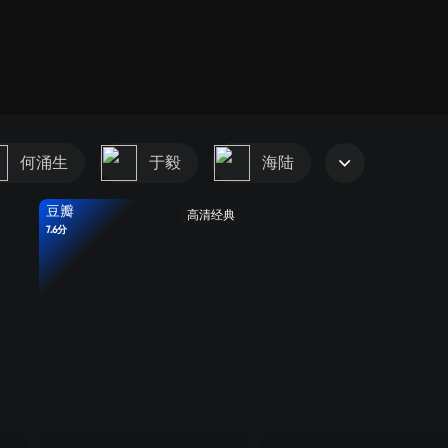
何涌生
于毅
海陆
豆瓣
高清经典
7.6分