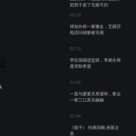
把房子卖了无家可归
00:29
得知向前一家搬走，艾丽莎
电话问候惨被无视
03:13
李壮闯祸进监狱，李易生再
度求助李梁
02:56
典
一苗与婆婆关系缓和，鲁达
一家三口其乐融融
02:44
《面子》 经典回顾,画面太
美