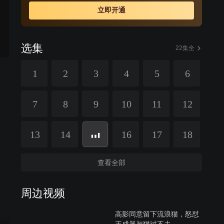
人总是争峰相对，但在接下来的相处中，王成器发现高影
立即开通
并不如自己想像中的那么讨厌，甚至开始心生好感，两人
一步步发展到了情难自已的地步。
选集
22集全
1
2
3
4
5
6
7
8
9
10
11
12
13
14
16
17
18
查看全部
周边视频
高影同意留下流浪猫，怒怼