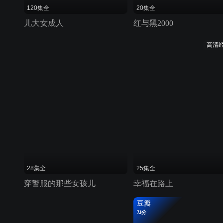
120集全
20集全
儿大女成人
红与黑2000
高清
28集全
25集全
穿警服的那些女孩儿
幸福在路上
豆瓣
7.1分