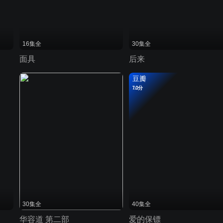
16集全
30集全
面具
后来
豆瓣
7.0分
30集全
40集全
华容道 第二部
爱的保镖