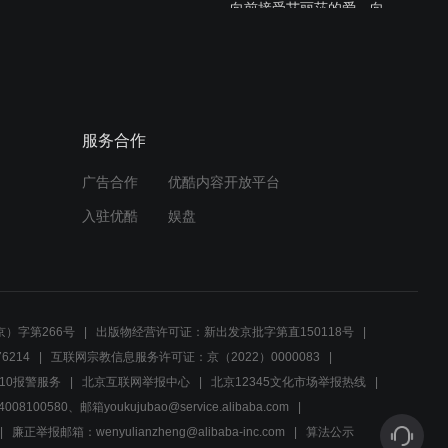
向前接受艾丽莎的爱，向好
汉多了一位新妈妈
01:47
贴心闺蜜！胡楠帮艾丽莎做
饭
服务合作
01:10
广告合作
优酷内容开放平台
仙女姐姐太好看了吧
入驻优酷
娱盘
02:03
李易生私聊二翠，李东山感
情危机！速看《我的亲爹和
）字第266号
出版物经营许可证：新出发京批字第直150118号
后爸》第十八集
6214
互联网宗教信息服务许可证：京（2022）0000083
03:35
10报警服务
北京互联网举报中心
北京12345文化市场举报热线
00580、邮箱youkujubao@service.alibaba.com
寻找收礼遭问责，品牌商登
门致谢澄清真相
廉正举报邮箱：wenyulianzheng@alibaba-inc.com
算法公示