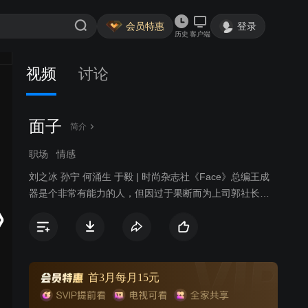
会员特惠
登录
历史
客户端
视频
讨论
面子
简介
职场
情感
刘之冰 孙宁 何涌生 于毅 | 时尚杂志社《Face》总编王成
器是个非常有能力的人，但因过于果断而为上司郭社长所
排斥，因而郭社长提出《Face》的所有岗位将实行竞争上
岗。由王成器一手提携起来的赵博风蠢蠢欲动，向王成器
坦白了想竞争总编的心思，却因人陷害而离开了
《Face》，郭社长派来由法国留学回来的高影到《Face》
协助王成器完成竞争上岗的工作，王成器明白高影是来分
首3月每月15元
散他手中的权力的，因此对高影心存芥蒂。竞争伊始，两