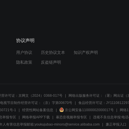
协议声明
用户协议
历史协议文本
知识产权声明
隐私政策
反盗链声明
营许可证：京网文（2024）0368-017号
网络出版服务许可证：（署）网出证（京
电视节目制作经营许可证：（京）字第00670号
食品经营许可证：JY1110812297
50721号-1
经营性网站备案信息
京公网安备11000002000017号
网络1
息举报专区
网络举报APP下载
暴恐音视频举报专区
违规不良信息举报:电话40081
人有害信息举报邮箱:youkujubao-minors@service.alibaba.com
廉正举报入口