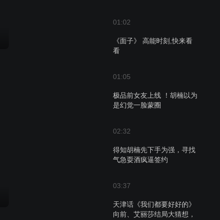
01:02
《面子》 高能时刻,快来看
看
01:05
极品前女友上线 ！胡楠以为
是幻觉一脸蒙圈
02:32
得知胡楠先下手为强，寻找
气急耍酒疯逼签约
03:37
天津话《我们都要好好的》
向前、艾丽莎结局大猜想，