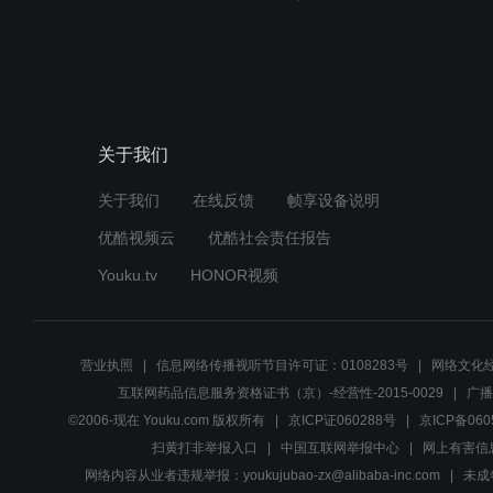
关于我们
关于我们
在线反馈
帧享设备说明
优酷视频云
优酷社会责任报告
Youku.tv
HONOR视频
营业执照
信息网络传播视听节目许可证：0108283号
网络文化经
互联网药品信息服务资格证书（京）-经营性-2015-0029
广播
©2006-现在 Youku.com 版权所有
京ICP证060288号
京ICP备060
扫黄打非举报入口
中国互联网举报中心
网上有害信
网络内容从业者违规举报：youkujubao-zx@alibaba-inc.com
未成年