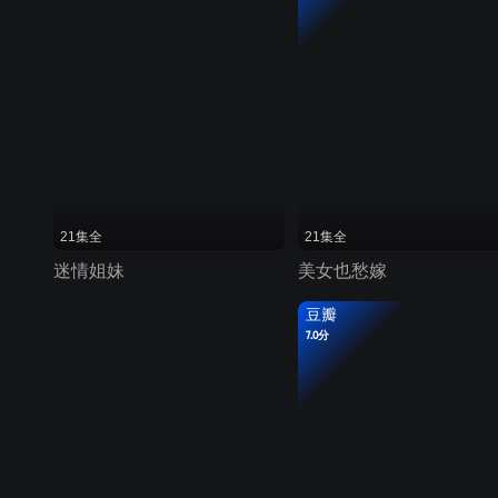
21集全
21集全
迷情姐妹
美女也愁嫁
豆瓣
7.0分