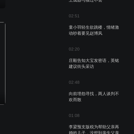
王成器与猫过不去
02:51
童小羽轻生欲跳楼，情绪激
动吵着要见赵博风
02:20
庄毅告知大宝发密语，英铭
建议街头采访
02:48
向前埋怨寻找，两人谈判不
欢而散
01:08
李梁预支版税为帮助父亲再
婚的儿子，没想到亲生父亲