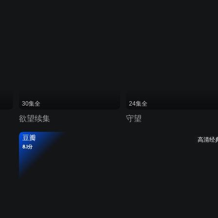
30集全
24集全
欲望续集
守望
豆瓣
高清经
8.1分