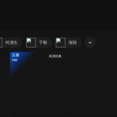
何涌生
于毅
海陆
豆瓣
高清经典
7.6分