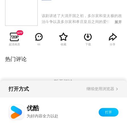
该剧讲述了大清开国之初，多尔衮和皇太极的政
治斗争以及多尔衮和孝庄皇后之间的爱情纠葛。
展开
明末清初，后金汗王努尔哈赤的儿子、清朝开国
功臣多尔衮，经过多年南征北伐，成功扩充满清
版图，最终目的，志在一举攻破明朝崇祯皇帝，
超清画质
收藏
下载
分享
66
建立清帝国。多尔衮武功盖世，但同时铁汉柔
情，钟情于满蒙第一美人大玉儿，惜征战期间，
其兄皇太极不但占据本属于自己的皇位，更娶青
热门评论
梅竹马恋人大玉儿为妃，朝廷关系由此极度紧
张。
暂无评论
打开方式
继续使用浏览器
Copyright©
2026
优酷 youku.com
版权所有
优酷
京ICP备06050721号-1
打开
为好内容全力以赴