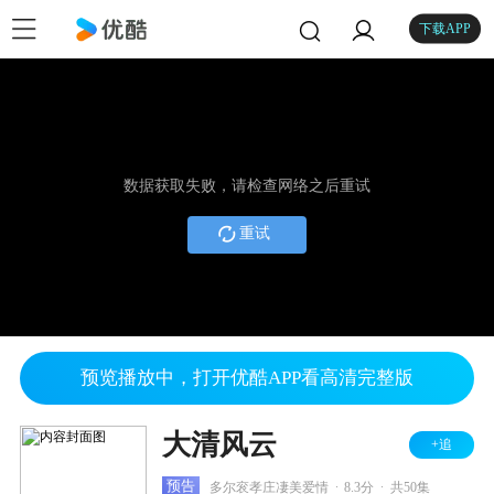
下载APP
数据获取失败，请检查网络之后重试
重试
预览播放中，打开优酷APP看高清完整版
大清风云
+追
.
.
预告
多尔衮孝庄凄美爱情
8.3分
共50集