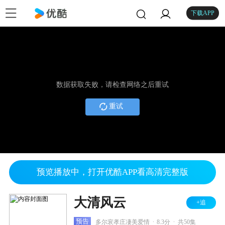
下载APP
数据获取失败，请检查网络之后重试
重试
预览播放中，打开优酷APP看高清完整版
大清风云
+追
.
.
预告
多尔衮孝庄凄美爱情
8.3分
共50集