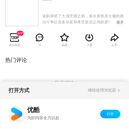
该剧讲述了大清开国之初，多尔衮和皇太极的政
治斗争以及多尔衮和孝庄皇后之间的爱情纠葛。
展开
明末清初，后金汗王努尔哈赤的儿子、清朝开国
功臣多尔衮，经过多年南征北伐，成功扩充满清
版图，最终目的，志在一举攻破明朝崇祯皇帝，
超清画质
收藏
下载
分享
58
建立清帝国。多尔衮武功盖世，但同时铁汉柔
情，钟情于满蒙第一美人大玉儿，惜征战期间，
其兄皇太极不但占据本属于自己的皇位，更娶青
热门评论
梅竹马恋人大玉儿为妃，朝廷关系由此极度紧
张。
暂无评论
打开方式
继续使用浏览器
Copyright©
2026
优酷 youku.com
版权所有
优酷
京ICP备06050721号-1
打开
为好内容全力以赴