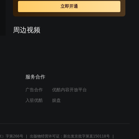
张。
立即开通
周边视频
皇上打猎被暗杀，情况万分
紧急！
02:06
服务合作
一代英王为爱坠亡，摄政王
多尔衮驾崩
广告合作
优酷内容开放平台
08:16
入驻优酷
娱盘
皇太后服毒身亡，不料竟然
死而复生
11:36
）字第266号
出版物经营许可证：新出发京批字第直150118号