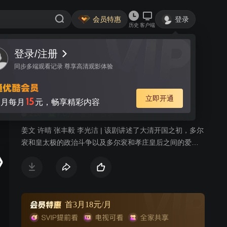
会员特惠
登录
历史
客户端
登录/注册
视频
讨论
79
同步多端观看记录 尊享高清观影体验
大清风云
简介
立即开通
15
月每月
元，畅享精彩内容
216
7.0分
爱情
古装
姜文 许晴 张丰毅 李光洁 | 该剧讲述了大清开国之初，多尔
衮和皇太极的政治斗争以及多尔衮和孝庄皇后之间的爱情
纠葛。明末清初，后金汗王努尔哈赤的儿子、清朝开国功
臣多尔衮，经过多年南征北伐，成功扩充满清版图，最终
目的，志在一举攻破明朝崇祯皇帝，建立清帝国。多尔衮
武功盖世，但同时铁汉柔情，钟情于满蒙第一美人大玉
儿，惜征战期间，其兄皇太极不但占据本属于自己的皇
首3月18元/月
位，更娶青梅竹马恋人大玉儿为妃，朝廷关系由此极度紧