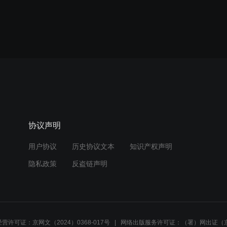
协议声明
用户协议
历史协议文本
知识产权声明
隐私政策
反盗链声明
营许可证：京网文（2024）0368-017号
网络出版服务许可证：（署）网出证（京