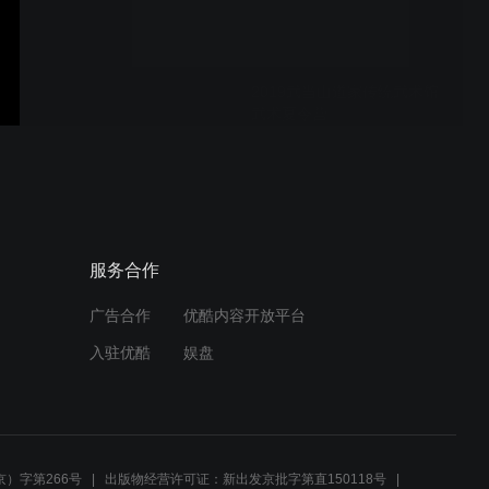
2019武当山道家传统武术馆
武术夏令营
春秋大刀
服务合作
广告合作
优酷内容开放平台
玄武拳
入驻优酷
娱盘
玄真拳
）字第266号
出版物经营许可证：新出发京批字第直150118号