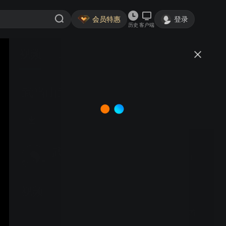
会员特惠
登录
历史
客户端
视频
讨论
武当山武术夏令营 4班 张子雅
武当山道家传统武术馆
关注
大鱼号认证作者·1797粉丝
视频
武当山武术夏令营 段茜茜