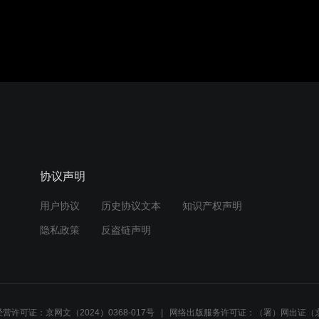
协议声明
用户协议
历史协议文本
知识产权声明
隐私政策
反盗链声明
营许可证：京网文（2024）0368-017号
网络出版服务许可证：（署）网出证（京