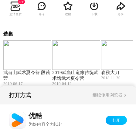
超清画质
评论
收藏
下载
分享
选集
03:12
04:19
武当山武术夏令营 段茜
2019武当山道家传统武
春秋大刀
2018-11-30
茜
术馆武术夏令营
2019-06-17
2019-04-12
打开方式
继续使用浏览器
Copyright©
2026
优酷 youku.com
版权所有
京ICP备06050721号-1
优酷
打开
为好内容全力以赴