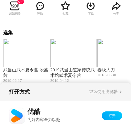
超清画质
评论
收藏
下载
分享
选集
03:12
04:19
武当山武术夏令营 段茜
2019武当山道家传统武
春秋大刀
2018-11-30
茜
术馆武术夏令营
2019-06-17
2019-04-12
打开方式
继续使用浏览器
Copyright©
2026
优酷 youku.com
版权所有
京ICP备06050721号-1
优酷
打开
为好内容全力以赴