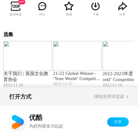
超清画质
评论
收藏
下载
分享
选集
02:45
03:00
21-22 Global Winner -
关于我们 | 英国文化教
2022-2023年度 ’
‘Your World’ Competitio
育协会
orld’ Competiti
n
2022-11-17
2023-11-28
2022-11-16
学生视频竞赛说
打开方式
继续使用浏览器
Copyright©
2026
优酷 youku.com
版权所有
京ICP备06050721号-1
优酷
打开
为好内容全力以赴