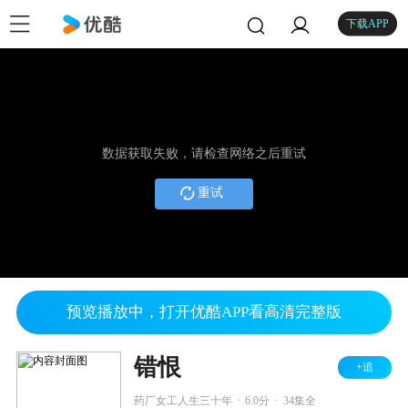
下载APP
数据获取失败，请检查网络之后重试
重试
预览播放中，打开优酷APP看高清完整版
错恨
+追
.
.
药厂女工人生三十年
6.0分
34集全