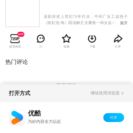
该剧讲述上世纪70年代末，中药厂女工赵燕子
（陈虹池 饰）因误解丈夫董惟一和女徒弟李黛玉
展开
（徐露 饰）有染，阻止时失手制造了事故。董惟
一为救人死亡，李黛玉失踪，保卫科长田立功
（姚刚 饰）因爱慕李黛玉对此不了了之。刚烈的
超清画质
收藏
下载
分享
25
赵燕子拖着幼小儿女，发誓要找到破坏她家庭，
又让她成了寡妇的李黛玉报仇，寻仇30年无果，
却和田立功以及李黛玉成了儿女亲家。深存宿怨
热门评论
的三家人再次纠葛，赵燕子不幸中风，治疗她的
医生，正是李黛玉。当年真相揭开，仇人变恩
人，赵燕子悔悟错恨半生，呼唤爱的回归。
暂无评论
打开方式
继续使用浏览器
Copyright©
2026
优酷 youku.com
版权所有
优酷
京ICP备06050721号-1
打开
为好内容全力以赴