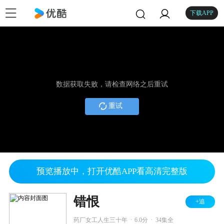
下载APP
数据获取失败，请检查网络之后重试
重试
预览播放中，打开优酷APP看高清完整版
错恨
+追
.
.
药厂女工人生三十年
6.0分
34集全