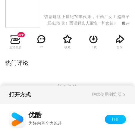
该剧讲述上世纪70年代末，中药厂女工赵燕子
（陈虹池 饰）因误解丈夫董惟一和女徒弟李黛玉
展开
（徐露 饰）有染，阻止时失手制造了事故。董惟
一为救人死亡，李黛玉失踪，保卫科长田立功
（姚刚 饰）因爱慕李黛玉对此不了了之。刚烈的
超清画质
收藏
下载
分享
22
赵燕子拖着幼小儿女，发誓要找到破坏她家庭，
又让她成了寡妇的李黛玉报仇，寻仇30年无果，
却和田立功以及李黛玉成了儿女亲家。深存宿怨
热门评论
的三家人再次纠葛，赵燕子不幸中风，治疗她的
医生，正是李黛玉。当年真相揭开，仇人变恩
人，赵燕子悔悟错恨半生，呼唤爱的回归。
暂无评论
打开方式
继续使用浏览器
Copyright©
2026
优酷 youku.com
版权所有
优酷
京ICP备06050721号-1
打开
为好内容全力以赴