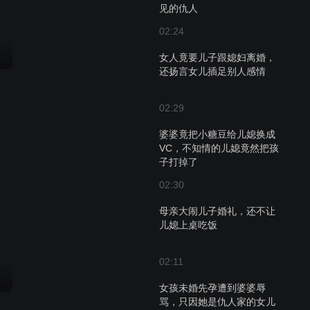
见的仇人
02:24
女人竟要儿子跟媳妇离婚，
还扬言女儿插足别人感情
02:29
婆婆竟把小糖豆给儿媳换成
VC，不知情的儿媳竟然把孩
子打掉了
02:30
母亲大闹儿子婚礼，还不让
儿媳上桌吃饭
02:11
女孩未婚先孕遭到婆婆辱
骂，只因她是仇人家的女儿