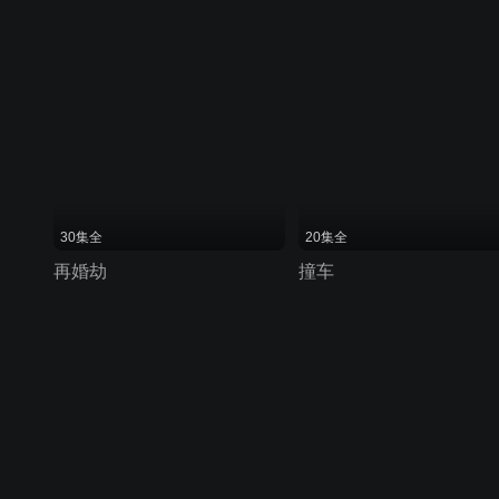
30集全
20集全
再婚劫
撞车