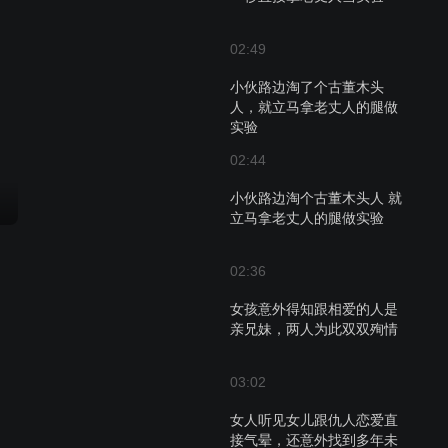
02:49
小伙路边淘了个古董木头
人，就立马拿老丈人的腿做
实验
02:44
小伙路边淘个古董木头人 就
立马拿老丈人的腿做实验
02:36
女孩意外得知跟相爱的人是
亲兄妹，两人为此双双殉情
03:02
女人听见女儿跟仇人恋爱直
接气晕，还意外找到多年未