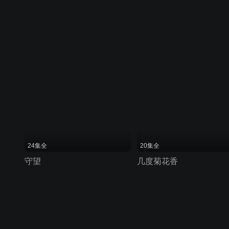
24集全
20集全
守望
几度菊花香