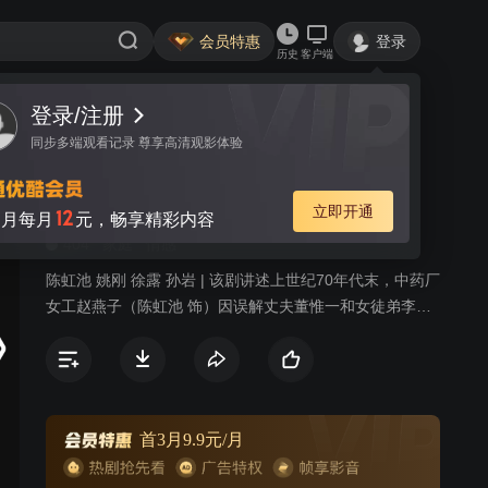
会员特惠
登录
历史
客户端
视频
讨论
30
错恨
简介
404
家庭
情感
陈虹池 姚刚 徐露 孙岩 | 该剧讲述上世纪70年代末，中药厂
女工赵燕子（陈虹池 饰）因误解丈夫董惟一和女徒弟李黛
玉（徐露 饰）有染，阻止时失手制造了事故。董惟一为救
人死亡，李黛玉失踪，保卫科长田立功（姚刚 饰）因爱慕
李黛玉对此不了了之。刚烈的赵燕子拖着幼小儿女，发誓
要找到破坏她家庭，又让她成了寡妇的李黛玉报仇，寻仇
30年无果，却和田立功以及李黛玉成了儿女亲家。深存宿
首3月9.9元/月
怨的三家人再次纠葛，赵燕子不幸中风，治疗她的医生，