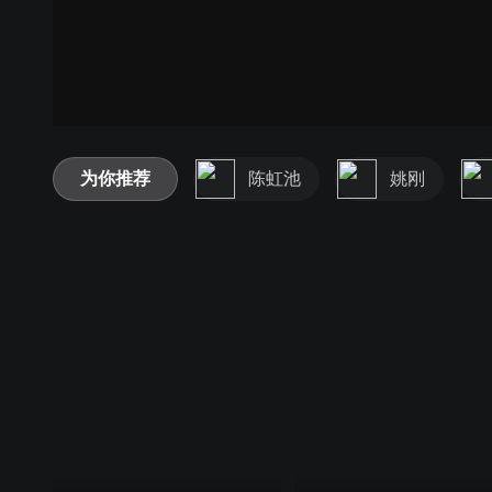
为你推荐
陈虹池
姚刚