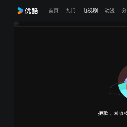
首页
九门
电视剧
动漫
分
抱歉，因版