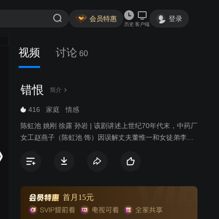
会员特惠
登录
历史
客户端
视频
讨论
60
错恨
简介
416
家庭
情感
陈虹池 姚刚 徐露 孙岩 | 该剧讲述上世纪70年代末，中药厂
女工赵燕子（陈虹池 饰）因误解丈夫董惟一和女徒弟李黛
玉（徐露 饰）有染，阻止时失手制造了事故。董惟一为救
人死亡，李黛玉失踪，保卫科长田立功（姚刚 饰）因爱慕
李黛玉对此不了了之。刚烈的赵燕子拖着幼小儿女，发誓
要找到破坏她家庭，又让她成了寡妇的李黛玉报仇，寻仇
30年无果，却和田立功以及李黛玉成了儿女亲家。深存宿
首月15元
怨的三家人再次纠葛，赵燕子不幸中风，治疗她的医生，