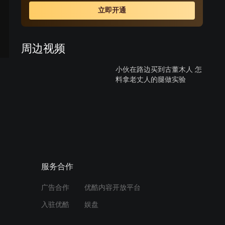
正是李黛玉。当年真相揭开，仇人变恩人，赵燕子悔悟错
立即开通
恨半生，呼唤爱的回归。
周边视频
小伙在路边买到古董木人 怎
料拿老丈人的腿做实验
03:02
小伙出生于中医世家，却没
有学过一天医术
01:25
服务合作
小伙自学中医给老丈人治
广告合作
优酷内容开放平台
病，没想到却发生意外！
入驻优酷
娱盘
01:30