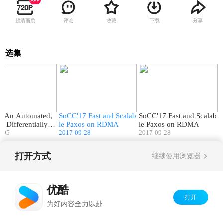
超清画质
评论
收藏
下载
分享
选集
09:51
18:16
18:57
0 An Automated,
SoCC'17 Fast and Scalab
SoCC'17 Fast and Scalab
nt Differentially Pr
le Paxos on RDMA
le Paxos on RDMA
Big-data Mining Sy
7-05
2017-09-28
2017-09-28
打开方式
继续使用浏览器
Copyright©
2026
优酷 youku.com
版权所有
京ICP备06050721号-1
优酷
打开
为好内容全力以赴