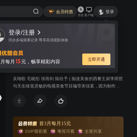
会员特惠
登录
历史
客户端
登录/注册
视频
讨论
310
同步多端观看记录 尊享高清观影体验
美味奇缘 TV版
简介
立即开通
15
月每月
元，畅享精彩内容
爱情
都市
吴翊歌 毛晓彤 张雨剑 陈欣予 | 痴迷美食的西餐主厨李雨哲
与天生味觉灵敏的电视美食节目编导宋佳茗，因为制作一
档美食节目而“杠上”，两人从最初的欢喜冤家到逐渐被对方
所吸引。然而上一辈千丝万缕的恩怨纠葛却令他们备受考
验，两人历经坎坷却依旧坚持梦想勇往直前。
首3月每月15元