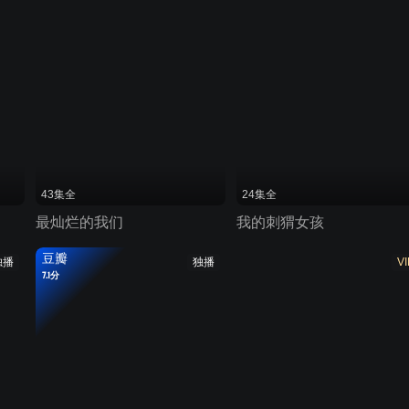
43集全
24集全
最灿烂的我们
我的刺猬女孩
豆瓣
独播
独播
VI
7.1分