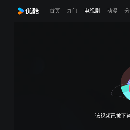
首页
九门
电视剧
动漫
分
该视频已被下