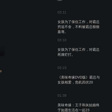
03:11
女孩为了保住工作，对霸总
穷追不舍，不料被霸总狠狠
羞辱。
03:10
女孩为了保住工作，对霸总
死缠烂打。
03:23
P
《美味奇缘DVD版》霸总与
女孩相爱，危机四伏20
01:38
美味奇缘：王子和灰姑娘终
于如愿生活在一起23