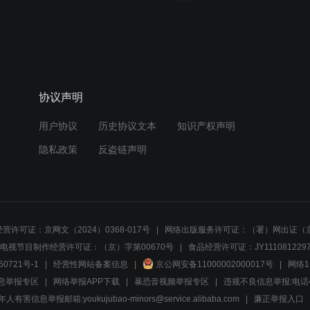
协议声明
用户协议
历史协议文本
知识产权声明
隐私政策
反盗链声明
营许可证：京网文（2024）0368-017号
网络出版服务许可证：（署）网出证（京
电视节目制作经营许可证：（京）字第00670号
食品经营许可证：JY1110812297
50721号-1
经营性网站备案信息
京公网安备11000002000017号
网络1
息举报专区
网络举报APP下载
暴恐音视频举报专区
违规不良信息举报:电话40081
人有害信息举报邮箱:youkujubao-minors@service.alibaba.com
廉正举报入口