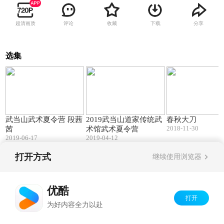
超清画质
评论
收藏
下载
分享
选集
03:12
04:19
武当山武术夏令营 段茜
2019武当山道家传统武
春秋大刀
2018-11-30
茜
术馆武术夏令营
2019-06-17
2019-04-12
打开方式
继续使用浏览器
Copyright©
2026
优酷 youku.com
版权所有
京ICP备06050721号-1
优酷
打开
为好内容全力以赴