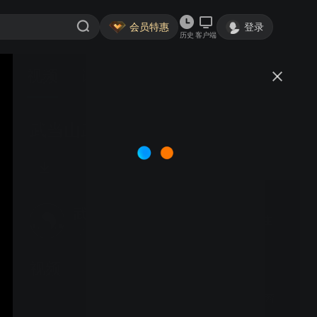
会员特惠
登录
历史
客户端
视频
讨论
武当山武术夏令营 3班 程振宇
武当山道家传统武术馆
关注
大鱼号认证作者·1797粉丝
视频
武当山武术夏令营 段茜茜