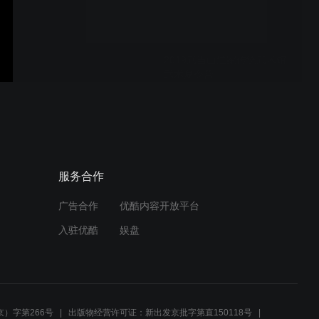
2019武当山道家传统武术馆
武术夏令营
春秋大刀
服务合作
广告合作
优酷内容开放平台
玄武拳
入驻优酷
娱盘
玄真拳
）字第266号
出版物经营许可证：新出发京批字第直150118号