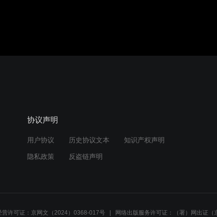
协议声明
用户协议
历史协议文本
知识产权声明
隐私政策
反盗链声明
营许可证：京网文（2024）0368-017号
网络出版服务许可证：（署）网出证（京