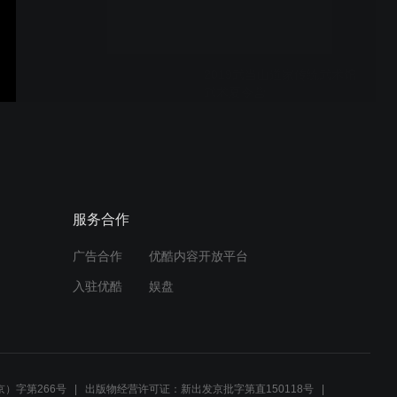
2019武当山道家传统武术馆
武术夏令营
春秋大刀
服务合作
广告合作
优酷内容开放平台
玄武拳
入驻优酷
娱盘
玄真拳
）字第266号
出版物经营许可证：新出发京批字第直150118号