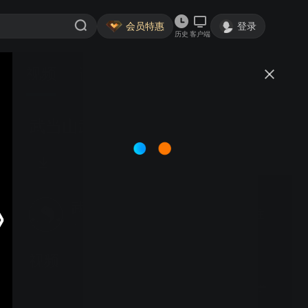
会员特惠
登录
历史
客户端
视频
讨论
武当山武术夏令营 3班 程振宇
武当山道家传统武术馆
关注
大鱼号认证作者·1797粉丝
视频
武当山武术夏令营 段茜茜