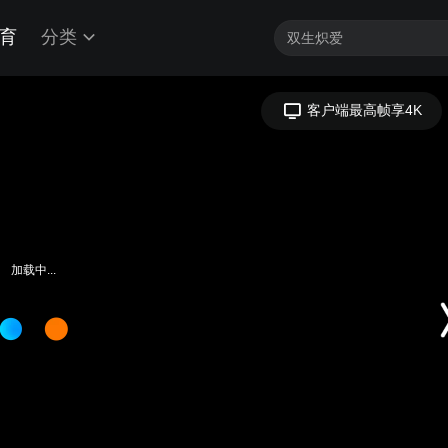
育
分类
客户端最高帧享4K
加载中...