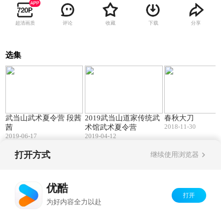
超清画质
评论
收藏
下载
分享
选集
03:12
04:19
武当山武术夏令营 段茜
2019武当山道家传统武
春秋大刀
2018-11-30
茜
术馆武术夏令营
2019-06-17
2019-04-12
打开方式
继续使用浏览器
Copyright©
2026
优酷 youku.com
版权所有
京ICP备06050721号-1
优酷
打开
为好内容全力以赴