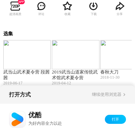
超清画质
评论
收藏
下载
分享
选集
03:12
04:19
武当山武术夏令营 段茜
2019武当山道家传统武
春秋大刀
2018-11-30
茜
术馆武术夏令营
2019-06-17
2019-04-12
打开方式
继续使用浏览器
Copyright©
2026
优酷 youku.com
版权所有
京ICP备06050721号-1
优酷
打开
为好内容全力以赴