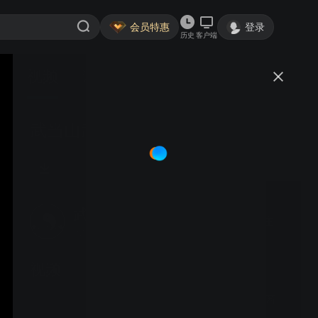
会员特惠
登录
历史
客户端
视频
讨论
武当山武术夏令营 3班 喻洋
武当山道家传统武术馆
关注
大鱼号认证作者·1797粉丝
视频
武当山武术夏令营 段茜茜