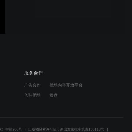
2019武当山道家传统武术馆
武术夏令营
春秋大刀
服务合作
广告合作
优酷内容开放平台
玄武拳
入驻优酷
娱盘
玄真拳
）字第266号
出版物经营许可证：新出发京批字第直150118号