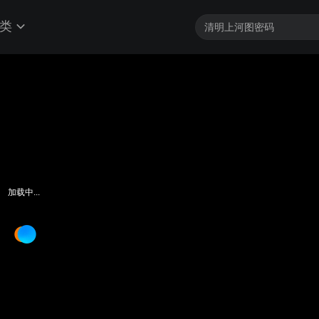
类
加载中...