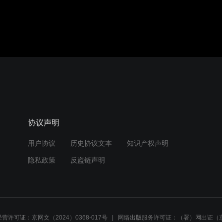
协议声明
用户协议
历史协议文本
知识产权声明
隐私政策
反盗链声明
营许可证：京网文（2024）0368-017号
网络出版服务许可证：（署）网出证（京