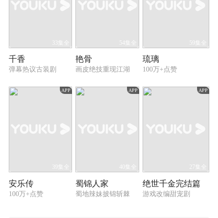
33集全
54集全
59集全
千香
艳骨
琉璃
弹幕热议古装剧
画皮绝技重现江湖
100万+点赞
APP
APP
APP
39集全
40集全
27集全
安乐传
蜀锦人家
绝世千金完结篇
100万+点赞
蜀地辣妹披锦斩棘
游戏改编甜宠剧