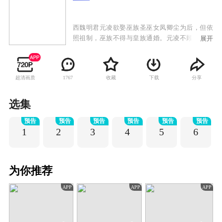
西魏明君元凌欲娶巫族圣巫女凤卿尘为后，但依
照祖制，巫族不得与皇族通婚。元凌不顾天下人
展开
的反对，执意娶凤卿尘为后，引发震荡。凤卿尘
被巫族驱逐，七皇子元湛发动兵变。眼见元凌因
为自己而被逼至生死边缘，凤卿尘发动巫族禁术
超清画质
收藏
下载
分享
1767
九转玲珑阵，打破现实重构了一个新的世界。来
到重构世界后，凤卿尘却发现周遭的一切已经物
是人非，巫族背负了谋逆血案，元凌身世也迷雾
选集
重重，面对凤卿尘，元凌已宛若陌路。命运让他
预告
预告
预告
预告
预告
预告
们再度相遇，凤卿尘却不得不隐藏自己对元凌的
1
2
3
4
5
6
深情，暗中守护并辅助元凌。相守相知却不敢相
恋，情路坎坷而又漫长，当时空扭转，前尘不
再，相逢的人可否再携手？
为你推荐
APP
APP
APP