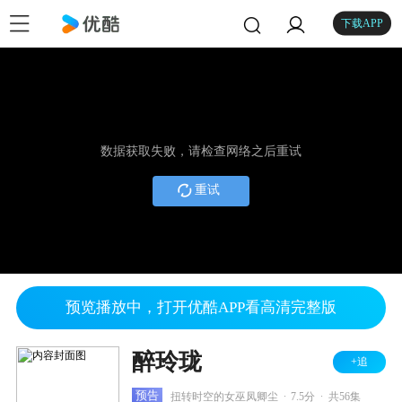
下载APP
数据获取失败，请检查网络之后重试
重试
预览播放中，打开优酷APP看高清完整版
醉玲珑
+追
.
.
预告
扭转时空的女巫凤卿尘
7.5分
共56集