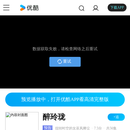
下载APP
数据获取失败，请检查网络之后重试
重试
预览播放中，打开优酷APP看高清完整版
醉玲珑
+追
.
.
预告
扭转时空的女巫凤卿尘
7.5分
共56集