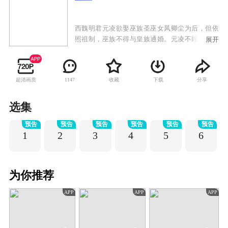
西魏明君元凌欲娶巫族圣巫女凤卿尘为后，但依
照祖制，巫族不得与皇族通婚。元凌不顾天下人
展开
的反对，执意娶凤卿尘为后，引发震荡。凤卿尘
被巫族驱逐，七皇子元湛发动兵变。眼见元凌因
为自己而被逼至生死边缘，凤卿尘发动巫族禁术
超清画质
收藏
下载
分享
1147
九转玲珑阵，打破现实重构了一个新的世界。来
到重构世界后，凤卿尘却发现周遭的一切已经物
是人非，巫族背负了谋逆血案，元凌身世也迷雾
选集
重重，面对凤卿尘，元凌已宛若陌路。命运让他
预告
预告
预告
预告
预告
预告
们再度相遇，凤卿尘却不得不隐藏自己对元凌的
1
2
3
4
5
6
深情，暗中守护并辅助元凌。相守相知却不敢相
恋，情路坎坷而又漫长，当时空扭转，前尘不
再，相逢的人可否再携手？
为你推荐
APP
APP
APP