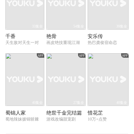
33集全
54集全
39集全
千香
艳骨
安乐传
天生敌对天生一对
画皮绝技重现江湖
热巴龚俊宿命恋
APP
APP
APP
40集全
27集全
40集全
蜀锦人家
绝世千金完结篇
惜花芷
蜀地辣妹披锦斩棘
游戏改编甜宠剧
10万+点赞