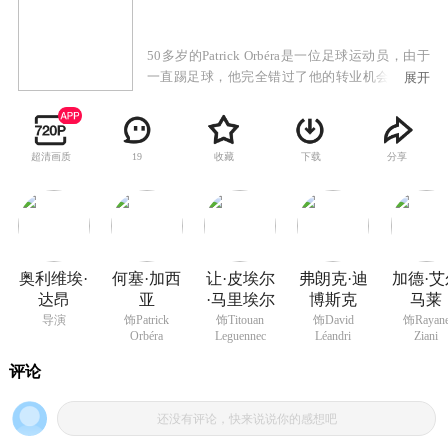
50多岁的Patrick Orbéra是一位足球运动员，由于
一直踢足球，他完全错过了他的转业机会。由于
展开
没有工作，酗酒再加上破产，他甚至连看他自己
女儿罗拉的权利都没有。法院强制他找份固定工
作，而他只能去布列塔尼的一个小岛上去当足球
超清画质
收藏
下载
分享
19
教练，培训当地的足球队员。如果他们在接下来
的三场比赛中取得胜利，那么他们将会赢得足够
的奖金用来重新振兴岛上的罐头厂。罐头厂是岛
上大部分人的生活来源。摆在Patrick Orbéra面前
的是一个棘手的难题：把渔民变成职业球员。于
是，他决定让他的老队友过来帮忙……
奥利维埃·
何塞·加西
让·皮埃尔
弗朗克·迪
加德·艾
达昂
亚
·马里埃尔
博斯克
马莱
导演
饰Patrick
饰Titouan
饰David
饰Rayan
Orbéra
Leguennec
Léandri
Ziani