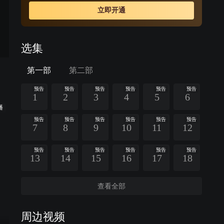
他们再度相遇，凤卿尘却不得不隐藏自己对元凌的深情，
立即开通
暗中守护并辅助元凌。相守相知却不敢相恋，情路坎坷而
又漫长，当时空扭转，前尘不再，相逢的人可否再携手？
选集
第一部
第二部
预告
预告
预告
预告
预告
预告
1
2
3
4
5
6
播
预告
预告
预告
预告
预告
预告
7
8
9
10
11
12
预告
预告
预告
预告
预告
预告
13
14
15
16
17
18
查看全部
周边视频