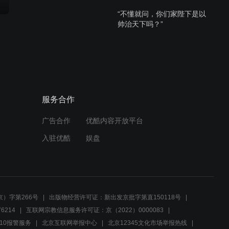
“不懂就问，你们家陛下是以
帅治天下吗？”
01:04
元凌霸道强吻凤卿尘，结果
却被一巴掌打醒！
服务合作
02:31
广告合作
优酷内容开放平台
卿尘帮元凌解完毒，还不忘
趁机出言调戏一番！
入驻优酷
娱盘
02:08
皇帝叫人无人答应 皇子叫人
竟然一呼百应 太帅了
）字第266号
出版物经营许可证：新出发京批字第直150118号
6214
互联网宗教信息服务许可证：京（2022）0000083
01:22
10报警服务
北京互联网举报中心
北京12345文化市场举报热线