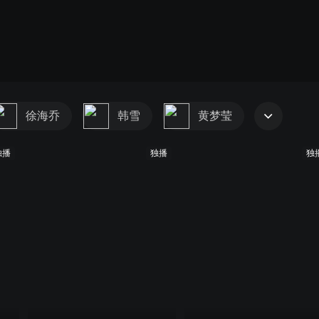
徐海乔
韩雪
黄梦莹
独播
独播
独