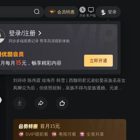
会员特惠
登录
历史
客户端
登录/注册
视频
讨论
1882
同步多端观看记录 尊享高清观影体验
醉玲珑
简介
立即开通
15
月每月
元，畅享精彩内容
200
女性传奇
刘诗诗 陈伟霆 徐海乔 韩雪 | 西魏明君元凌欲娶巫族圣巫女
凤卿尘为后，但依照祖制，巫族不得与皇族通婚。元凌不
顾天下人的反对，执意娶凤卿尘为后，引发震荡。凤卿尘
被巫族驱逐，七皇子元湛发动兵变。眼见元凌因为自己而
被逼至生死边缘，凤卿尘发动巫族禁术九转玲珑阵，打破
现实重构了一个新的世界。来到重构世界后，凤卿尘却发
现周遭的一切已经物是人非，巫族背负了谋逆血案，元凌
首月15元
身世也迷雾重重，面对凤卿尘，元凌已宛若陌路。命运让