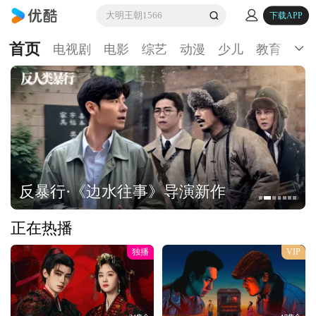
大明王朝1566
下载APP
首页
电视剧
电影
综艺
动漫
少儿
教育
生
反暴行·《边水往事》导演新作
正在热播
独播
VIP