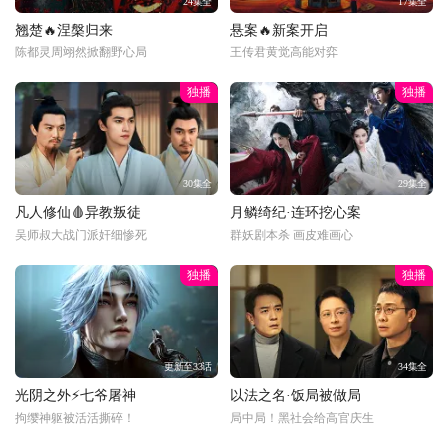
24集全
17集全
翘楚🔥涅槃归来
悬案🔥新案开启
陈都灵周翊然掀翻野心局
王传君黄觉高能对弈
独播
独播
30集全
29集全
凡人修仙🩸异教叛徒
月鳞绮纪·连环挖心案
吴师叔大战门派奸细惨死
群妖剧本杀 画皮难画心
独播
独播
更新至33话
34集全
光阴之外⚡七爷屠神
以法之名·饭局被做局
拘缨神躯被活活撕碎！
局中局！黑社会给高官庆生