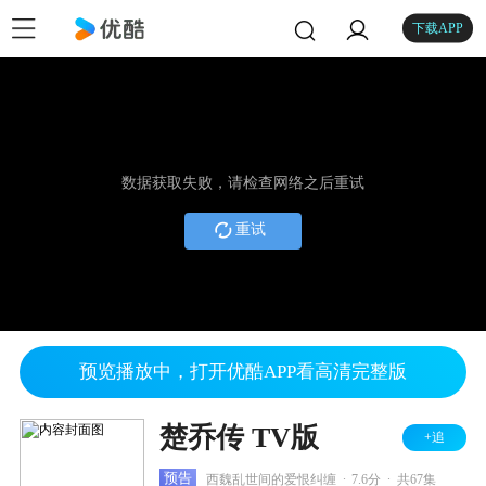
下载APP
数据获取失败，请检查网络之后重试
重试
预览播放中，打开优酷APP看高清完整版
楚乔传 TV版
+追
.
.
预告
西魏乱世间的爱恨纠缠
7.6分
共67集