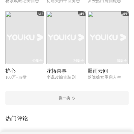
杨紫成毅绝美仙恋
初遇夫妇十世痴恋
罗云熙白鹿仙魔恋
APP
APP
APP
40集全
24集全
40集全
护心
花轿喜事
墨雨云间
100万+点赞
小说改编古装剧
落魄嫡女重启人生
换一换
热门评论