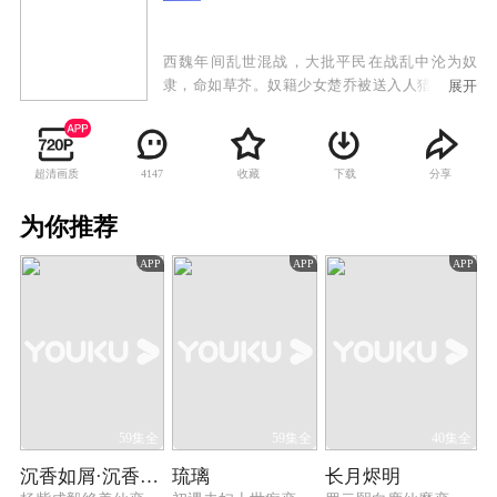
西魏年间乱世混战，大批平民在战乱中沦为奴
隶，命如草芥。奴籍少女楚乔被送入人猎场供贵
展开
族娱乐射杀，幸得西凉世子燕洵暗中相救。随后
她被带进权倾朝野的门阀宇文家，受到开明贵族
宇文玥关注，被迫接受严厉训练的同时，更与燕
超清画质
收藏
下载
分享
4147
洵结下深厚友谊。西魏门阀争斗，燕洵一家被
屠，深陷绝境，楚乔与他生死相守并力助他逃脱
为你推荐
困局。然而回到西凉后，燕洵野心膨胀，不惜以
满城百姓的性命为代价割据称雄。楚乔在绝望中
APP
APP
APP
与燕洵分道扬镳，并与力求“天下一统、释奴止
戈”的宇文玥并肩作战，粉碎了燕洵的复仇计划，
成为心怀苍生的巾帼将军。
59集全
59集全
40集全
沉香如屑·沉香重华
琉璃
长月烬明