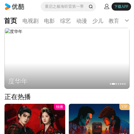
重启之极海听雷第一季
下载APP
首页
电视剧
电影
综艺
动漫
少儿
教育
生
度华年
正在热播
独播
VIP