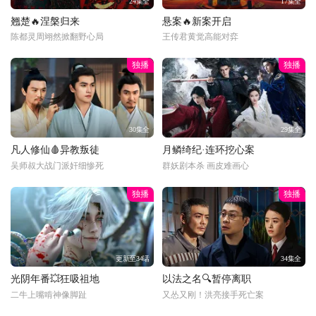
24集全
17集全
翘楚🔥涅槃归来
悬案🔥新案开启
陈都灵周翊然掀翻野心局
王传君黄觉高能对弈
独播
独播
30集全
29集全
凡人修仙🩸异教叛徒
月鳞绮纪·连环挖心案
吴师叔大战门派奸细惨死
群妖剧本杀 画皮难画心
独播
独播
更新至34话
34集全
光阴年番💥狂吸祖地
以法之名🔍暂停离职
二牛上嘴啃神像脚趾
又怂又刚！洪亮接手死亡案