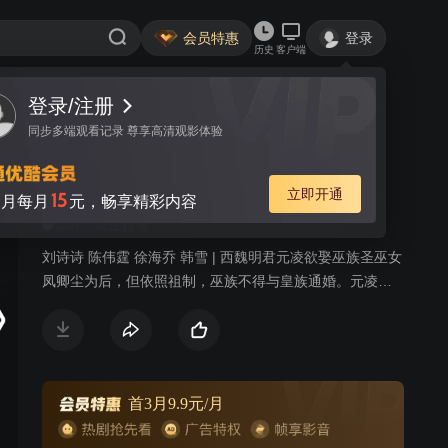
会员特惠
登录
历史
客户端
登录/注册
视频
讨论
1281
同步多端观看记录 尊享高清观影体验
醉玲珑
简介
立即开通
15
月每月
元，畅享精彩内容
207
女性传奇
刘诗诗 陈伟霆 徐海乔 韩雪 | 西魏明君元凌欲娶巫族圣巫女
凤卿尘为后，但依照祖制，巫族不得与皇族通婚。元凌不
顾天下人的反对，执意娶凤卿尘为后，引发震荡。凤卿尘
被巫族驱逐，七皇子元湛发动兵变。眼见元凌因为自己而
被逼至生死边缘，凤卿尘发动巫族禁术九转玲珑阵，打破
现实重构了一个新的世界。来到重构世界后，凤卿尘却发
现周遭的一切已经物是人非，巫族背负了谋逆血案，元凌
首3月9.9元/月
身世也迷雾重重，面对凤卿尘，元凌已宛若陌路。命运让