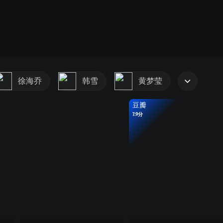
徐海乔
韩雪
黄梦莹
豆瓣
7.9分