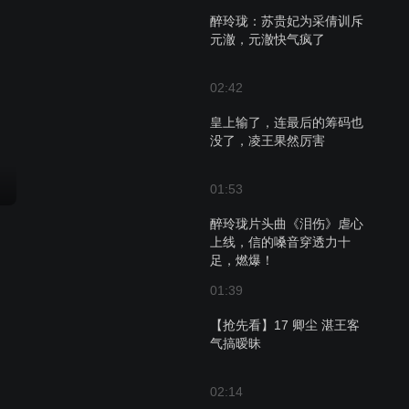
醉玲珑：苏贵妃为采倩训斥
元澈，元澈快气疯了
02:42
皇上输了，连最后的筹码也
没了，凌王果然厉害
01:53
醉玲珑片头曲《泪伤》虐心
上线，信的嗓音穿透力十
足，燃爆！
01:39
【抢先看】17 卿尘 湛王客
气搞暧昧
02:14