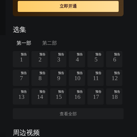
他们再度相遇，凤卿尘却不得不隐藏自己对元凌的深情，
立即开通
暗中守护并辅助元凌。相守相知却不敢相恋，情路坎坷而
又漫长，当时空扭转，前尘不再，相逢的人可否再携手？
选集
第一部
第二部
预告
预告
预告
预告
预告
预告
1
2
3
4
5
6
预告
预告
预告
预告
预告
预告
7
8
9
10
11
12
预告
预告
预告
预告
预告
预告
13
14
15
16
17
18
查看全部
周边视频