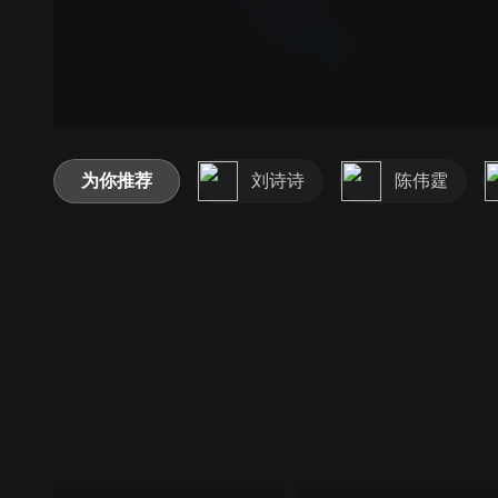
为你推荐
刘诗诗
陈伟霆