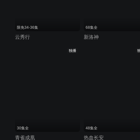
限免34-36集
68集全
云秀行
新洛神
独播
30集全
48集全
青雀成凰
热血长安