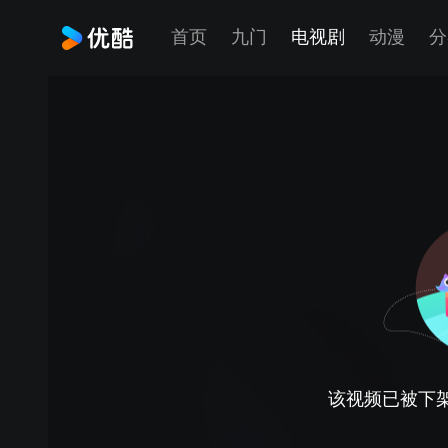
首页
九门
电视剧
动漫
分
该视频已被下