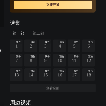
他们再度相遇，凤卿尘却不得不隐藏自己对元凌的深情，
立即开通
暗中守护并辅助元凌。相守相知却不敢相恋，情路坎坷而
又漫长，当时空扭转，前尘不再，相逢的人可否再携手？
选集
第一部
第二部
预告
预告
预告
预告
预告
预告
1
2
3
4
5
6
播
预告
预告
预告
预告
预告
预告
7
8
9
10
11
12
预告
预告
预告
预告
预告
预告
13
14
15
16
17
18
查看全部
周边视频