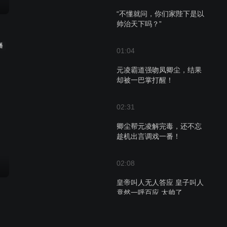
“不懂就问，你们家陛下是以
帅治天下吗？”
播
01:04
元凌霸道强吻凤卿尘，结果
却被一巴掌打醒！
02:31
卿尘帮元凌解完毒，还不忘
趁机出言调戏一番！
02:08
皇帝叫人无人答应 皇子叫人
竟然一呼百应 太帅了
01:22