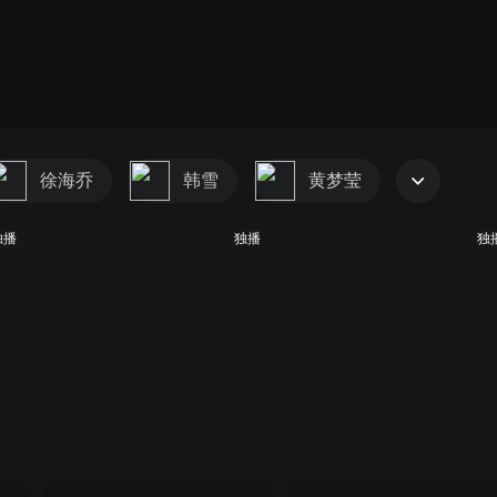
徐海乔
韩雪
黄梦莹
独播
独播
独