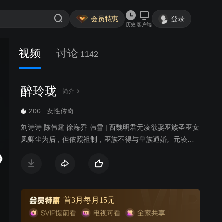
会员特惠
登录
历史
客户端
视频
讨论
1142
醉玲珑
简介
206
女性传奇
刘诗诗 陈伟霆 徐海乔 韩雪 | 西魏明君元凌欲娶巫族圣巫女
凤卿尘为后，但依照祖制，巫族不得与皇族通婚。元凌不
顾天下人的反对，执意娶凤卿尘为后，引发震荡。凤卿尘
被巫族驱逐，七皇子元湛发动兵变。眼见元凌因为自己而
被逼至生死边缘，凤卿尘发动巫族禁术九转玲珑阵，打破
现实重构了一个新的世界。来到重构世界后，凤卿尘却发
现周遭的一切已经物是人非，巫族背负了谋逆血案，元凌
首3月每月15元
身世也迷雾重重，面对凤卿尘，元凌已宛若陌路。命运让