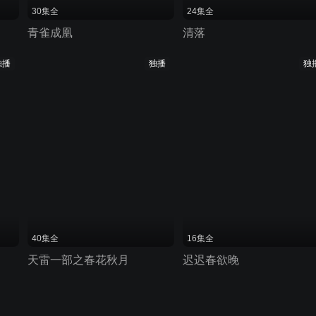
30集全
24集全
青雀成凰
清落
独播
独播
独
40集全
16集全
天雷一部之春花秋月
迟迟春欲晚