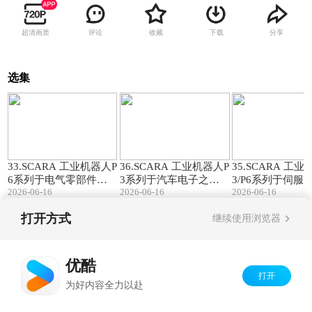
超清画质
评论
收藏
下载
分享
选集
00:35
00:40
33.SCARA 工业机器人P
36.SCARA 工业机器人P
35.SCARA 工
6系列于电气零部件之
3系列于汽车电子之应
3/P6系列于伺服
2026-06-16
2026-06-16
2026-06-16
应用|长距抓取无界·直
用|智控雷达摆盘·柔性
应用|机器人自动
线模组·机器人高效联动
振盘·视觉·机器人一体
·精工智造伺服电
打开方式
继续使用浏览器
化
Copyright©
2026
优酷 youku.com
版权所有
京ICP备06050721号-1
优酷
打开
为好内容全力以赴