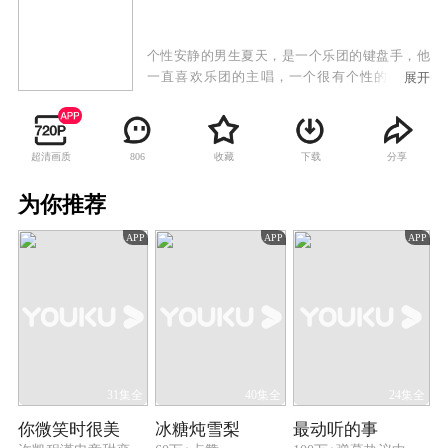
个性安静的男生夏天，是一个乐团的键盘手，他
一直喜欢乐团的主唱，一个很有个性的女生婉
展开
东，然而婉东已经有男友——乐团最的帅吉他手
邱尚，一天婉东在上台前因为紧张而唱不出声
音，让乐迷失望也因此邱尚生气离开了，乐团因
超清画质
收藏
下载
分享
806
此解散。
为你推荐
APP
APP
APP
31集全
40集全
24集全
你微笑时很美
冰糖炖雪梨
最动听的事