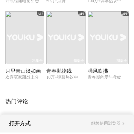
许凯程潇电竞甜恋
60万+点赞
100万+弹幕热议中
APP
APP
APP
23集全
40集全
28集全
月里青山淡如画
青春抛物线
强风吹拂
欢喜冤家甜怼上分
10万+弹幕热议中
青春期的爱与救赎
热门评论
打开方式
继续使用浏览器
暂无评论