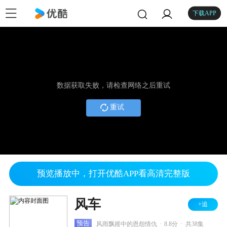
下载APP
数据获取失败，请检查网络之后重试
重试
预览播放中，打开优酷APP看高清完整版
风车
+追
.
.
预告
风雨飘摇中的恩怨情仇
8.8分
共38集