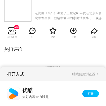
电视剧《风车》讲述了上世纪60年代老北京四合
院中发生的一段错中复杂的家庭情故事，因为整
展开
部影片表现的是一个地道的老北京的故事，从演
员的服装到室内的装潢，再到古香古色的老北京
风貌的街景，都给这部电视剧烙下了鲜明的北京
超清画质
收藏
下载
分享
34
的印记。因此要说的一口原汁原味的北京话也是
非常重要，不过鉴于演员中有一部分并不是北京
人，要非常严格的说出北京的土活比较困难，导
热门评论
演并没有对此进行严格的要求，不过，实力派演
员陈炜对自己的表演有着更加严格的要求，身为
南京人的她一定要讲出带有“北京味”的台词。她
介绍说：“演员诠释一个角色，最基本的是外貌，
暂无评论
而语言台词就是最基本的，所以一定好克服这个
打开方式
继续使用浏览器
困难。”
Copyright©
2026
优酷 youku.com
版权所有
优酷
京ICP备06050721号-1
打开
为好内容全力以赴