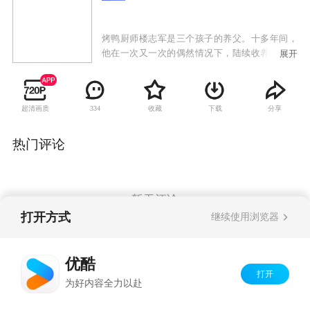
烤鸭厨师楼志军是三个孩子的养父。十多年间，
他在一次又一次的偶然情况下，陆续收养了现在
展开
16岁的大女儿小语，13岁的儿子小新，和6岁的小
女儿小婉。楼志军含辛茹苦地拉扯着三个孩子，
孩子们也懂事孝顺，父子父女兄弟姐妹之间虽然
超清画质
收藏
下载
分享
334
没有血缘关系，却相濡以沫，相亲相爱。 不
幸突然降临。楼志军罹患遗传性痉挛性共济失
调，又称小脑萎缩，此时开始发病，出现一系列
热门评论
身体不受控制的症状，医生诊断已到晚期，随着
病情的加深，最终会失去行动能力，直至死亡。
楼志军虽然哀痛己身，却更加无法释怀孩子
们的未来。三个孩子都是他的心头肉，小语高
暂无评论
三，正值高考之际，学习出类拔萃，人品样貌俱
打开方式
继续使用浏览器
佳，前程似锦；小新虽然顽皮，但心地善良，已
经是个小男子汉的样子了 ，学习成绩虽然一般，
Copyright©
2026
优酷 youku.com
版权所有
但是爱踢球也踢得好，懂得维护家人；小豌长得
优酷
京ICP备06050721号-1
跟个小天使一样可爱，只可惜有儿童先天性心脏
打开
为好内容全力以赴
室缺，所以六岁了还没有小学肯收她。楼志军决
定给孩子们安排好未来再死，他开始给孩子们寻