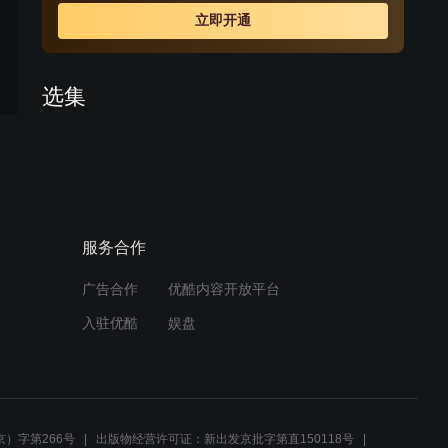
病情的加深，最终会失去行动能力，直至死亡。 楼志
立即开通
军虽然哀痛己身，却更加无法释怀孩子们的未来。三个孩
子都是他的心头肉，小语高三，正值高考之际，学习出类
拔萃，人品样貌俱佳，前程似锦；小新虽然顽皮，但心地
选集
善良，已经是个小男子汉的样子了 ，学习成绩虽然一般，
但是爱踢球也踢得好，懂得维护家人；小豌长得跟个小天
预告
预告
1
3
使一样可爱，只可惜有儿童先天性心脏室缺，所以六岁了
还没有小学肯收她。楼志军决定给孩子们安排好未来再
死，他开始给孩子们寻找自己的亲生父母。 楼志军工
周边视频
作的餐厅偶然新来一个同事佟爱玲。佟爱玲是一个背负着
沉重往事的女人，八年前因为沉迷麻将而误入囹圄，前夫
服务合作
这女人选中的小模特，居然
带着不满周岁的儿子离她而去。如今出狱，佟爱玲循着儿
是丢失多年的女儿
子的踪迹来到这个陌生的城市。佟爱玲虽然找到了儿子的
广告合作
优酷内容开放平台
下落，但是看到儿子和他以为是生母的继母之间亲密无间
入驻优酷
娱盘
03:40
的感情，她不敢说出自己是谁，只敢偷偷的看着儿子。只
有楼志军洞悉了佟爱玲的一颗易碎的慈母之心。佟爱玲也
重男轻女的奶奶竟然因为骗
为楼志军这个父亲而感动。 这边楼志军渐渐的找到了
子的一句话抛弃了孙女
三家人。但是这三家人却家家有本难念的经。 小新的
父母是最先主动找来的一家。父亲葛先锋是出版社编辑，
）字第266号
出版物经营许可证：新出发京批字第直150118号
04:09