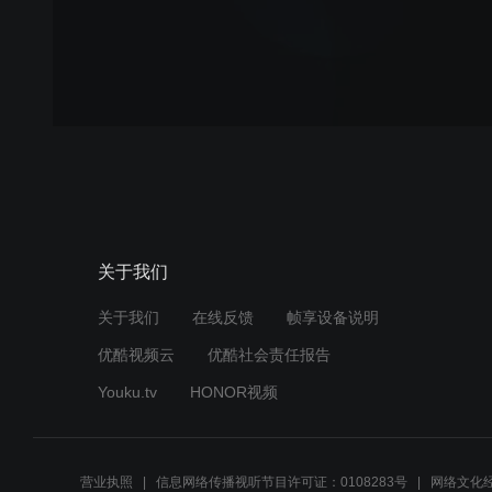
关于我们
关于我们
在线反馈
帧享设备说明
优酷视频云
优酷社会责任报告
Youku.tv
HONOR视频
营业执照
信息网络传播视听节目许可证：0108283号
网络文化经