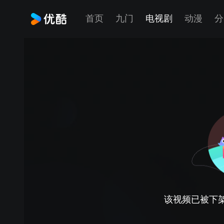
首页
九门
电视剧
动漫
分
该视频已被下