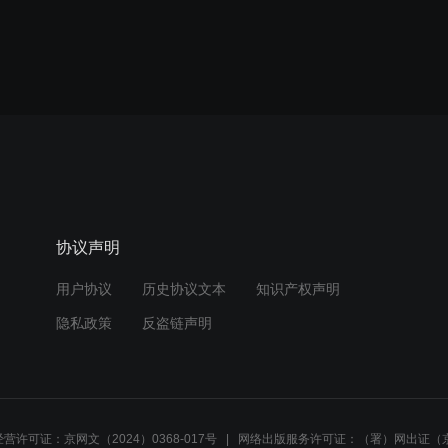
协议声明
用户协议
历史协议文本
知识产权声明
隐私政策
反盗链声明
营许可证：京网文（2024）0368-017号
网络出版服务许可证：（署）网出证（京