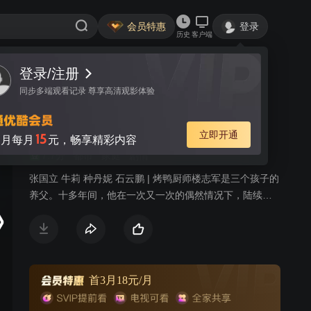
会员特惠
登录
历史
客户端
登录/注册
视频
讨论
253
同步多端观看记录 尊享高清观影体验
养父
简介
立即开通
15
月每月
元，畅享精彩内容
7.7分
都市
家庭
剧情
张国立 牛莉 种丹妮 石云鹏 | 烤鸭厨师楼志军是三个孩子的
养父。十多年间，他在一次又一次的偶然情况下，陆续收
养了现在16岁的大女儿小语，13岁的儿子小新，和6岁的小
女儿小婉。楼志军含辛茹苦地拉扯着三个孩子，孩子们也
懂事孝顺，父子父女兄弟姐妹之间虽然没有血缘关系，却
相濡以沫，相亲相爱。 不幸突然降临。楼志军罹患遗
传性痉挛性共济失调，又称小脑萎缩，此时开始发病，出
首3月18元/月
现一系列身体不受控制的症状，医生诊断已到晚期，随着