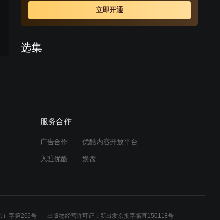
病情的加深，最终会失去行动能力，直至死亡。 楼志
立即开通
军虽然哀痛己身，却更加无法释怀孩子们的未来。三个孩
子都是他的心头肉，小语高三，正值高考之际，学习出类
拔萃，人品样貌俱佳，前程似锦；小新虽然顽皮，但心地
选集
善良，已经是个小男子汉的样子了 ，学习成绩虽然一般，
但是爱踢球也踢得好，懂得维护家人；小豌长得跟个小天
预告
预告
1
3
使一样可爱，只可惜有儿童先天性心脏室缺，所以六岁了
还没有小学肯收她。楼志军决定给孩子们安排好未来再
死，他开始给孩子们寻找自己的亲生父母。 楼志军工
周边视频
作的餐厅偶然新来一个同事佟爱玲。佟爱玲是一个背负着
沉重往事的女人，八年前因为沉迷麻将而误入囹圄，前夫
服务合作
这女人选中的小模特，居然
带着不满周岁的儿子离她而去。如今出狱，佟爱玲循着儿
是丢失多年的女儿
子的踪迹来到这个陌生的城市。佟爱玲虽然找到了儿子的
广告合作
优酷内容开放平台
下落，但是看到儿子和他以为是生母的继母之间亲密无间
入驻优酷
娱盘
03:40
的感情，她不敢说出自己是谁，只敢偷偷的看着儿子。只
有楼志军洞悉了佟爱玲的一颗易碎的慈母之心。佟爱玲也
重男轻女的奶奶竟然因为骗
为楼志军这个父亲而感动。 这边楼志军渐渐的找到了
子的一句话抛弃了孙女
三家人。但是这三家人却家家有本难念的经。 小新的
父母是最先主动找来的一家。父亲葛先锋是出版社编辑，
）字第266号
出版物经营许可证：新出发京批字第直150118号
04:09