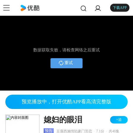
下载APP
数据获取失败，请检查网络之后重试
重试
预览播放中，打开优酷APP看高清完整版
媳妇的眼泪
+追
.
.
预告
豆腐西施情陷豪门苦恋
7.1分
共46集