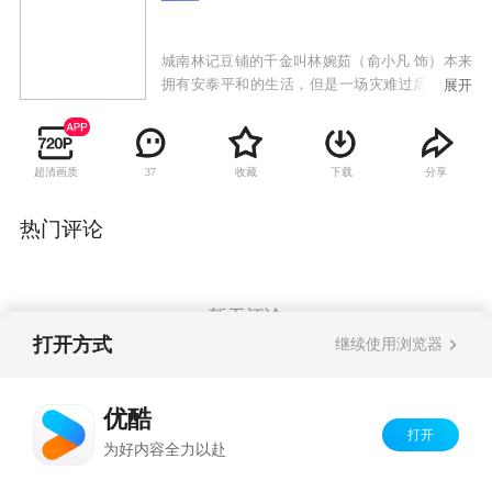
城南林记豆铺的千金叫林婉茹（俞小凡 饰）本来
拥有安泰平和的生活，但是一场灾难过后却夺走
展开
了她所拥有的一切。如花似玉的女儿终堕泥沼
中，令人扼腕叹息。在危难之初，盛昌木材行的
少东家高明辉（谢祖武 饰）曾对婉茹施以援手，
超清画质
收藏
下载
分享
37
此番天上地下的两个人，彼此心中萌生纯洁的恋
情。明辉有心为婉茹赎身，他的母亲却因有过类
似的经历而对出身青楼的婉茹极端抵触，更希望
热门评论
儿子和青梅竹马的表妹锦凤成亲。雪上加霜的
是，脏心烂肺的管家赵有良谋夺木行家业，于是
使出百般花招中伤婉茹，层层下套，乃至让婉茹
和明辉之间产生了误会。
暂无评论
打开方式
继续使用浏览器
Copyright©
2026
优酷 youku.com
版权所有
优酷
京ICP备06050721号-1
打开
为好内容全力以赴