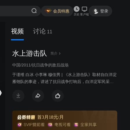
会员特惠
登录
历史
客户端
视频
讨论
11
水上游击队
简介
中国/2011/抗日战争的敌后战场
于谨维 白冰 小李琳 穆佳男 | 《水上游击队》取材自白洋淀
雁翎队的事迹，讲述了抗日战争打响后，白洋淀军民采用
游击战抗击日寇的故事。
首3月18元/月