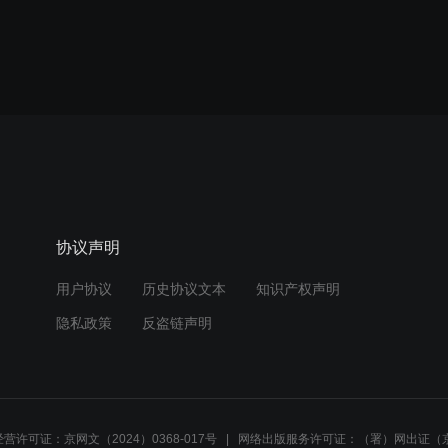
协议声明
用户协议
历史协议文本
知识产权声明
隐私政策
反盗链声明
营许可证：京网文（2024）0368-017号
网络出版服务许可证：（署）网出证（京