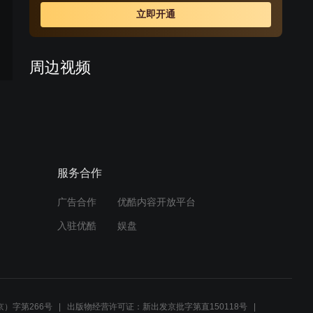
立即开通
周边视频
《水上游击队》即将登陆安
徽卫视
00:32
服务合作
于小伟 拍摄《水上游击队》
炸伤脚踝 101025 娱乐现场
广告合作
优酷内容开放平台
01:09
入驻优酷
娱盘
倾听纯音乐
01:58
）字第266号
出版物经营许可证：新出发京批字第直150118号