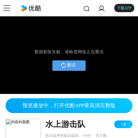
下载APP
数据获取失败，请检查网络之后重试
重试
预览播放中，打开优酷APP看高清完整版
水上游击队
+追
.
.
抗日战争的敌后战场
6.0分
共35集