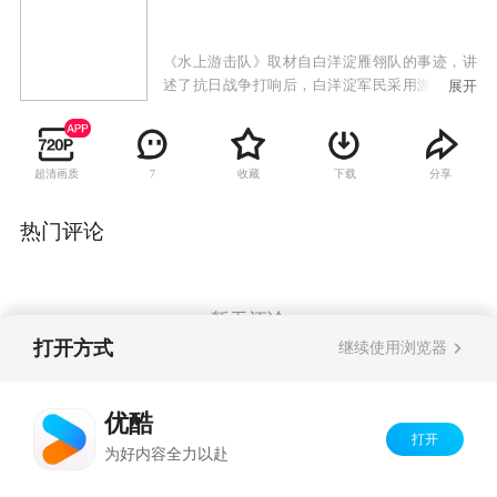
《水上游击队》取材自白洋淀雁翎队的事迹，讲
述了抗日战争打响后，白洋淀军民采用游击战抗
展开
击日寇的故事。
超清画质
收藏
下载
分享
7
热门评论
暂无评论
打开方式
继续使用浏览器
Copyright©
2026
优酷 youku.com
版权所有
优酷
京ICP备06050721号-1
打开
为好内容全力以赴