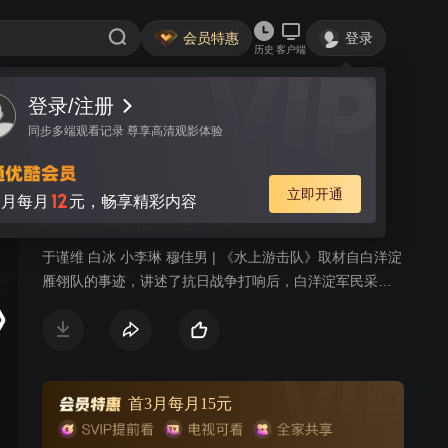
会员特惠
登录
历史
客户端
登录/注册
视频
讨论
9
同步多端观看记录 尊享高清观影体验
水上游击队
简介
立即开通
12
月每月
元，畅享精彩内容
中国/2011/抗日战争的敌后战场
于谨维 白冰 小李琳 穆佳男 | 《水上游击队》取材自白洋淀
雁翎队的事迹，讲述了抗日战争打响后，白洋淀军民采用
游击战抗击日寇的故事。
首3月每月15元