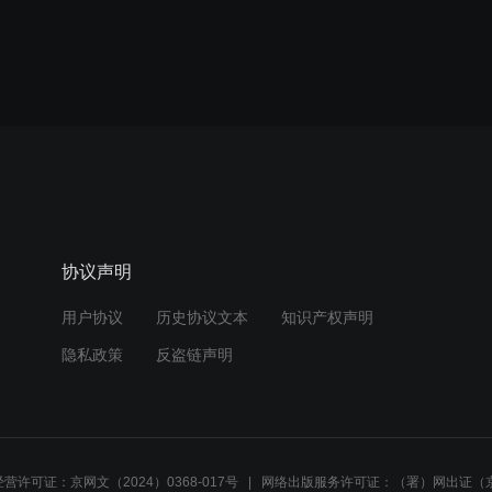
协议声明
用户协议
历史协议文本
知识产权声明
隐私政策
反盗链声明
营许可证：京网文（2024）0368-017号
网络出版服务许可证：（署）网出证（京