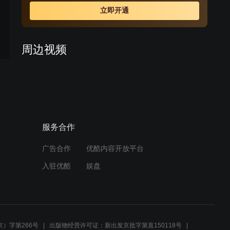
立即开通
周边视频
《水上游击队》即将登陆安
徽卫视
00:32
服务合作
于小伟 拍摄《水上游击队》
炸伤脚踝 101025 娱乐现场
广告合作
优酷内容开放平台
01:09
入驻优酷
娱盘
痛哭！马耀南在牛旺庄战斗
预告
中牺牲了
02:26
）字第266号
出版物经营许可证：新出发京批字第直150118号