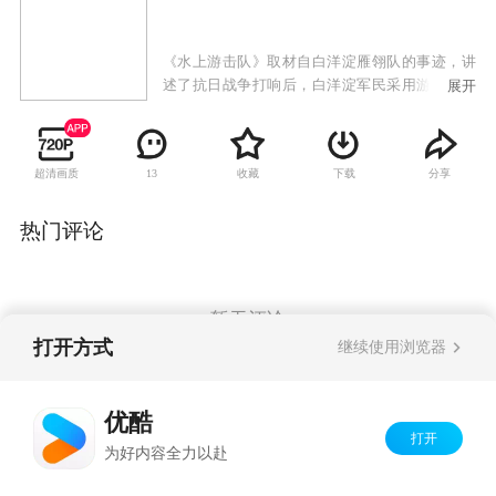
《水上游击队》取材自白洋淀雁翎队的事迹，讲
述了抗日战争打响后，白洋淀军民采用游击战抗
展开
击日寇的故事。
超清画质
收藏
下载
分享
13
热门评论
暂无评论
打开方式
继续使用浏览器
Copyright©
2026
优酷 youku.com
版权所有
优酷
京ICP备06050721号-1
打开
为好内容全力以赴