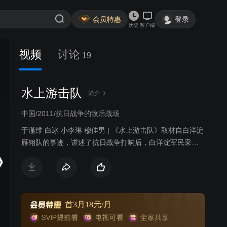
会员特惠
登录
历史
客户端
视频
讨论
19
水上游击队
简介
中国/2011/抗日战争的敌后战场
于谨维 白冰 小李琳 穆佳男 | 《水上游击队》取材自白洋淀
雁翎队的事迹，讲述了抗日战争打响后，白洋淀军民采用
游击战抗击日寇的故事。
首3月18元/月