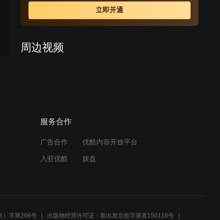
立即开通
周边视频
《水上游击队》即将登陆安
徽卫视
00:32
服务合作
于小伟 拍摄《水上游击队》
炸伤脚踝 101025 娱乐现场
广告合作
优酷内容开放平台
01:09
入驻优酷
娱盘
麻雷张袭击日军，偷药不成
预告
反中枪
02:38
）字第266号
出版物经营许可证：新出发京批字第直150118号