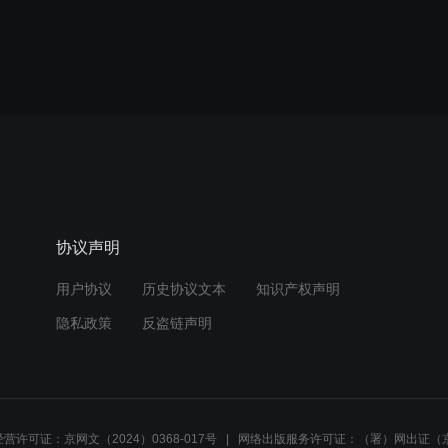
协议声明
用户协议
历史协议文本
知识产权声明
隐私政策
反盗链声明
营许可证：京网文（2024）0368-017号
网络出版服务许可证：（署）网出证（京