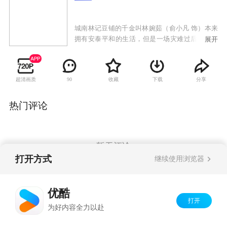
城南林记豆铺的千金叫林婉茹（俞小凡 饰）本来
拥有安泰平和的生活，但是一场灾难过后却夺走
展开
了她所拥有的一切。如花似玉的女儿终堕泥沼
中，令人扼腕叹息。在危难之初，盛昌木材行的
少东家高明辉（谢祖武 饰）曾对婉茹施以援手，
超清画质
收藏
下载
分享
90
此番天上地下的两个人，彼此心中萌生纯洁的恋
情。明辉有心为婉茹赎身，他的母亲却因有过类
似的经历而对出身青楼的婉茹极端抵触，更希望
热门评论
儿子和青梅竹马的表妹锦凤成亲。雪上加霜的
是，脏心烂肺的管家赵有良谋夺木行家业，于是
使出百般花招中伤婉茹，层层下套，乃至让婉茹
和明辉之间产生了误会。
暂无评论
打开方式
继续使用浏览器
Copyright©
2026
优酷 youku.com
版权所有
优酷
京ICP备06050721号-1
打开
为好内容全力以赴