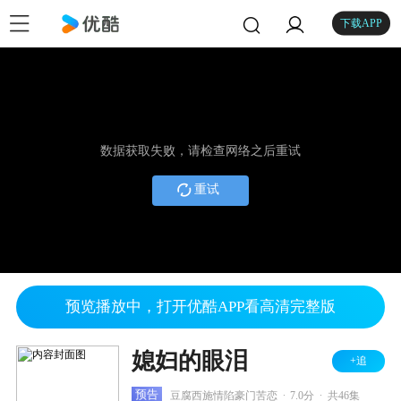
下载APP
数据获取失败，请检查网络之后重试
重试
预览播放中，打开优酷APP看高清完整版
媳妇的眼泪
+追
.
.
预告
豆腐西施情陷豪门苦恋
7.0分
共46集