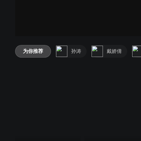
为你推荐
孙涛
戴娇倩