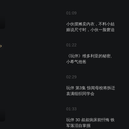
01:09
小伙摆摊卖内衣，不料小姑
娘说尺寸时，小伙一脸窘迫
01:22
P
《玩伴》维多利亚的秘密,
小希气他爸
02:29
玩伴 第3集 惊闻母校将拆迁
袁满组织同学会
01:33
玩伴 30 叔叔病床前忏悔 铁
军落泪自掌掴