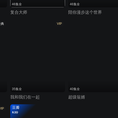
46集全
46集全
复合大师
陪你漫步这个世界
经典
VIP
35集全
40集全
我和我们在一起
超级翁婿
豆瓣
VIP
8.3分