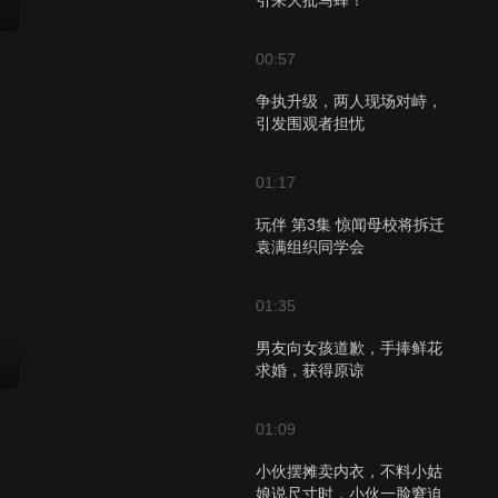
引来大批马蜂！
00:57
争执升级，两人现场对峙，
引发围观者担忧
01:17
玩伴 第3集 惊闻母校将拆迁
袁满组织同学会
01:35
男友向女孩道歉，手捧鲜花
求婚，获得原谅
01:09
小伙摆摊卖内衣，不料小姑
娘说尺寸时，小伙一脸窘迫