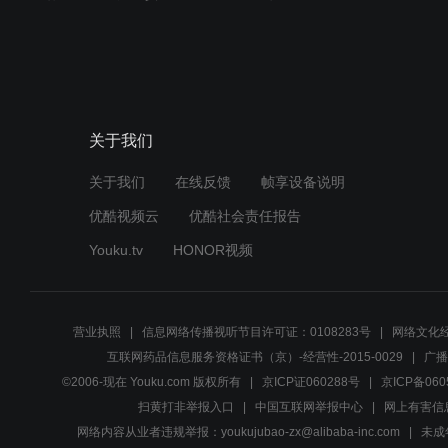
关于我们
关于我们
在线反馈
帧享设备说明
优酷视频云
优酷社会责任报告
Youku.tv
HONOR视频
营业执照
信息网络传播视听节目许可证：0108283号
网络文化经
互联网药品信息服务资格证书（京）-经营性-2015-0029
广播
©2006-现在 Youku.com 版权所有
京ICP证060288号
京ICP备060
扫黄打非举报入口
中国互联网举报中心
网上有害信
网络内容从业者违规举报：youkujubao-zx@alibaba-inc.com
未成年