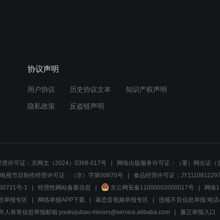
协议声明
用户协议
历史协议文本
知识产权声明
隐私政策
反盗链声明
营许可证：京网文（2024）0368-017号
网络出版服务许可证：（署）网出证（京
电视节目制作经营许可证：（京）字第00670号
食品经营许可证：JY1110812297
50721号-1
经营性网站备案信息
京公网安备11000002000017号
网络1
息举报专区
网络举报APP下载
暴恐音视频举报专区
违规不良信息举报:电话40081
人有害信息举报邮箱:youkujubao-minors@service.alibaba.com
廉正举报入口