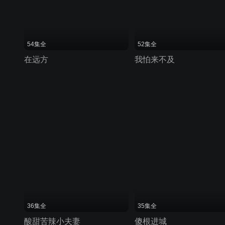
54集全
52集全
在远方
我怕来不及
36集全
35集全
酸甜苦辣小夫妻
傻根进城