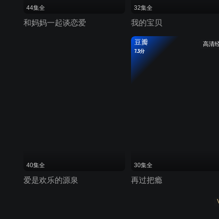
44集全
32集全
和妈妈一起谈恋爱
我的宝贝
豆瓣
高清
7.3分
40集全
30集全
爱是欢乐的源泉
再过把瘾