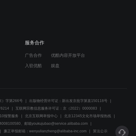
01:08
男友向女孩道歉，手捧鲜花
求婚，获得原谅
服务合作
01:09
广告合作
优酷内容开放平台
小伙摆摊卖内衣，不料小姑
娘说尺寸时，小伙一脸窘迫
入驻优酷
娱盘
01:22
《玩伴》维多利亚的秘密,
小希气他爸
）字第266号
出版物经营许可证：新出发京批字第直150118号
6214
互联网宗教信息服务许可证：京（2022）0000083
02:29
10报警服务
北京互联网举报中心
北京12345文化市场举报热线
00580、邮箱youkujubao@service.alibaba.com
玩伴 第3集 惊闻母校将拆迁
袁满组织同学会
廉正举报邮箱：wenyulianzheng@alibaba-inc.com
算法公示