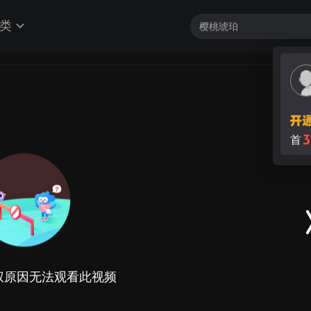
类
3
首
权原因无法观看此视频