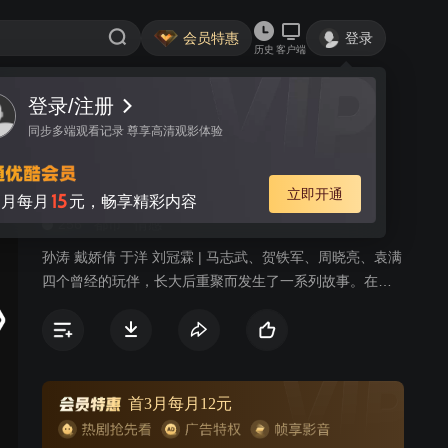
会员特惠
登录
历史
客户端
登录/注册
视频
讨论
47
同步多端观看记录 尊享高清观影体验
玩伴
简介
立即开通
15
月每月
元，畅享精彩内容
256
都市
情感
孙涛 戴娇倩 于洋 刘冠霖 | 马志武、贺铁军、周晓亮、袁满
四个曾经的玩伴，长大后重聚而发生了一系列故事。在同
学聚会中，中年暖男马志武，不仅和土豪兄弟贺铁军、海
归精英周晓亮、整形医生袁满再次重逢聚首，还邂逅了从
小到大的心目中独一无二的女神常瑞雪。憨厚正直的马志
武再次回到了玩伴中间，却不曾料到命运一次次地和他开
起了玩笑。一次偶然的乐于助人事件不仅让他丢了导游工
首3月每月12元
作，还被社会舆论推到风口浪尖，成了人人喊打的“变态导