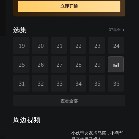
游男”，而这一切竟是自己的好兄弟一手策划。
立即开通
选集
37集全
19
20
21
22
23
24
25
26
27
28
29
31
32
33
34
35
36
查看全部
周边视频
小伙带女友掏鸟窝，不料却