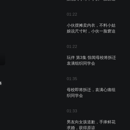
01:22
小伙摆摊卖内衣，不料小姑
娘说尺寸时，小伙一脸窘迫
01:22
玩伴 第3集 惊闻母校将拆迁
袁满组织同学会
01:35
播
母校即将拆迁，袁满心痛组
织同学会
01:33
男友向女孩道歉，手捧鲜花
求婚，获得原谅