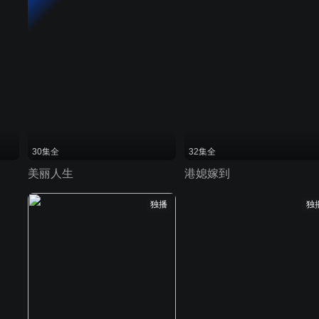
30集全
32集全
美丽人生
港媳嫁到
独播
独