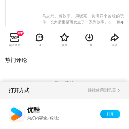
马志武、贺铁军、周晓亮、袁满四个曾经的玩
伴，长大后重聚而发生了一系列故事。在同学聚
展开
会中，中年暖男马志武，不仅和土豪兄弟贺铁
军、海归精英周晓亮、整形医生袁满再次重逢聚
首，还邂逅了从小到大的心目中独一无二的女神
超清画质
收藏
下载
分享
34
常瑞雪。憨厚正直的马志武再次回到了玩伴中
间，却不曾料到命运一次次地和他开起了玩笑。
一次偶然的乐于助人事件不仅让他丢了导游工
热门评论
作，还被社会舆论推到风口浪尖，成了人人喊打
的“变态导游男”，而这一切竟是自己的好兄弟一
手策划。
暂无评论
打开方式
继续使用浏览器
Copyright©
2026
优酷 youku.com
版权所有
优酷
京ICP备06050721号-1
打开
为好内容全力以赴