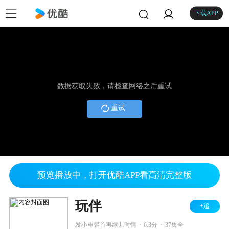
下载APP
数据获取失败，请检查网络之后重试
重试
预览播放中，打开优酷APP看高清完整版
玩伴
+追
.
.
发小重聚首再续儿时情
6.3分
37集全