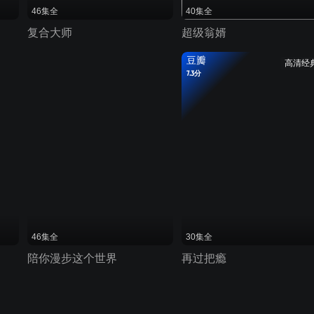
46集全
40集全
复合大师
超级翁婿
豆瓣
高清经
7.3分
46集全
30集全
陪你漫步这个世界
再过把瘾