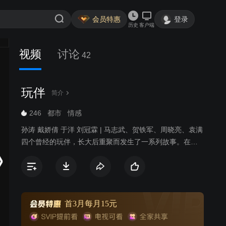
会员特惠
登录
历史
客户端
视频
讨论
42
玩伴
简介
246
都市
情感
孙涛 戴娇倩 于洋 刘冠霖 | 马志武、贺铁军、周晓亮、袁满
四个曾经的玩伴，长大后重聚而发生了一系列故事。在同
学聚会中，中年暖男马志武，不仅和土豪兄弟贺铁军、海
归精英周晓亮、整形医生袁满再次重逢聚首，还邂逅了从
小到大的心目中独一无二的女神常瑞雪。憨厚正直的马志
武再次回到了玩伴中间，却不曾料到命运一次次地和他开
起了玩笑。一次偶然的乐于助人事件不仅让他丢了导游工
首3月每月15元
作，还被社会舆论推到风口浪尖，成了人人喊打的“变态导