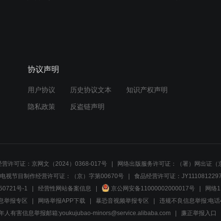
协议声明
用户协议
历史协议文本
知识产权声明
隐私政策
反盗链声明
营许可证：京网文（2024）0368-017号
网络出版服务许可证：（署）网出证（京
电视节目制作经营许可证：（京）字第00670号
食品经营许可证：JY1110812297
50721号-1
经营性网站备案信息
京公网安备11000002000017号
网络1
息举报专区
网络举报APP下载
暴恐音视频举报专区
违规不良信息举报:电话40081
人有害信息举报邮箱:youkujubao-minors@service.alibaba.com
廉正举报入口