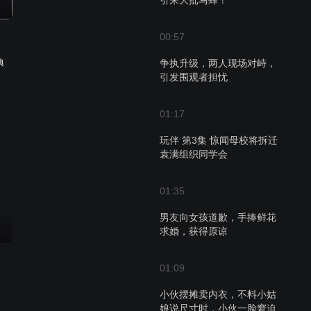
引来大批马蜂！
00:57
典
争执升级，两人现场对峙，
引发围观者担忧
01:17
玩伴 第3集 惊闻母校将拆迁
袁满组织同学会
01:35
男友向女孩道歉，手捧鲜花
求婚，获得原谅
01:09
小伙摆摊卖内衣，不料小姑
娘说尺寸时，小伙一脸窘迫