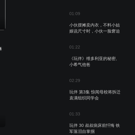
01:09
小伙摆摊卖内衣，不料小姑
娘说尺寸时，小伙一脸窘迫
01:22
播
《玩伴》维多利亚的秘密,
小希气他爸
02:29
玩伴 第3集 惊闻母校将拆迁
袁满组织同学会
01:33
玩伴 30 叔叔病床前忏悔 铁
军落泪自掌掴