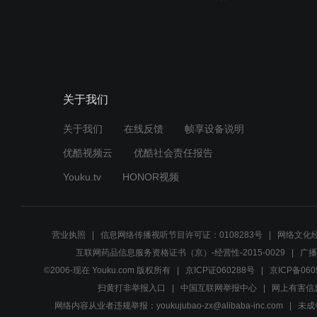
关于我们
关于我们
在线反馈
帧享设备说明
优酷视频云
优酷社会责任报告
Youku.tv
HONOR视频
营业执照
信息网络传播视听节目许可证：0108283号
网络文化经
互联网药品信息服务资格证书（京）-经营性-2015-0029
广播
©2006-现在 Youku.com 版权所有
京ICP证060288号
京ICP备060
扫黄打非举报入口
中国互联网举报中心
网上有害信
网络内容从业者违规举报：youkujubao-zx@alibaba-inc.com
未成年