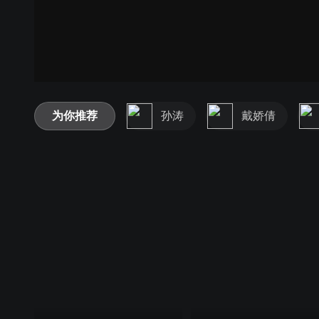
为你推荐
孙涛
戴娇倩