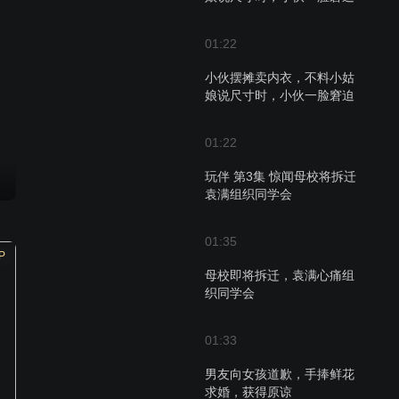
01:22
小伙摆摊卖内衣，不料小姑
娘说尺寸时，小伙一脸窘迫
01:22
玩伴 第3集 惊闻母校将拆迁
袁满组织同学会
01:35
P
母校即将拆迁，袁满心痛组
织同学会
01:33
男友向女孩道歉，手捧鲜花
求婚，获得原谅