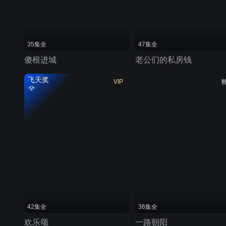
35集全
47集全
傻根进城
老公们的私房钱
飞天奖
VIP
42集全
36集全
欢乐颂
一路朝阳