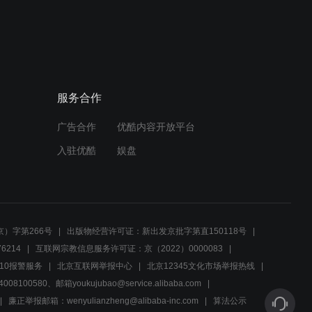
01:08
男友向女孩道歉，手捧鲜花
求婚，获得原谅
服务合作
01:09
广告合作
优酷内容开放平台
小伙摆摊卖内衣，不料小姑
娘说尺寸时，小伙一脸窘迫
入驻优酷
娱盘
01:22
《玩伴》维多利亚的秘密,
小希气他爸
）字第266号
出版物经营许可证：新出发京批字第直150118号
6214
互联网宗教信息服务许可证：京（2022）0000083
02:29
10报警服务
北京互联网举报中心
北京12345文化市场举报热线
00580、邮箱youkujubao@service.alibaba.com
玩伴 第3集 惊闻母校将拆迁
袁满组织同学会
廉正举报邮箱：wenyulianzheng@alibaba-inc.com
算法公示