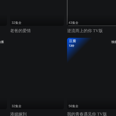
32集全
43集全
老爸的爱情
逆流而上的你 TV版
豆瓣
独播
独
7.3分
32集全
56集全
港媳嫁到
我的青春遇见你 TV版