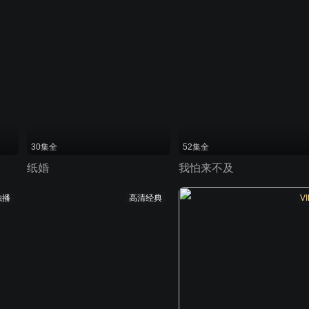
30集全
52集全
纸婚
我怕来不及
独播
高清经典
VI